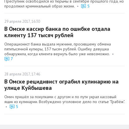
Преступник освободился из тюрьмы в сентябре прошлого года, но
продолжил криминальный образ жизни.
•
5
29 апреля 2017, 16:30
В Омске кассир банка по ошибке отдала
клиенту 137 тысяч рублей
Операционист банка выдала мужчине, просившему обмена
пятитысячной купюры, 137 тысяч рублей. Ошибку девушка
обнаружила, когда клиента вернуть было уже невозможно.
•
7
28 апреля 2017, 17:46
В Омске рецидивист ограбил кулинарию на
улице Куйбышева
Омич пришёл за покупками с другом и по пути украл кассовый
ящик из кулинарии. Возбуждено уголовное дело по статье "Грабёж".
•
5