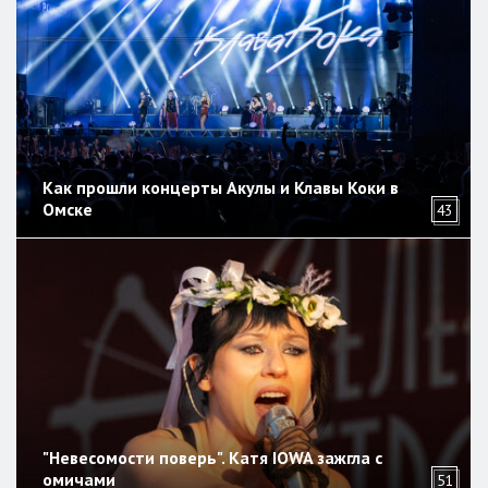
Как прошли концерты Акулы и Клавы Коки в
Омске
43
"Невесомости поверь". Катя IOWA зажгла с
омичами
51