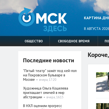
КАРТИНА ДН
8 АВГУСТА 2026
ОБЩЕСТВО
СВОБОДНОЕ ВРЕМЯ
П
Короче,
Последние новости
"Пятый театр" зажёг под кей-поп
на Покровском бульваре в
Москве
•
вчера, 17:20
Художница Ольга Кошелева
приглашает омичей в мир
абстракции
•
вчера, 16:15
В НХЛ оценили прогресс