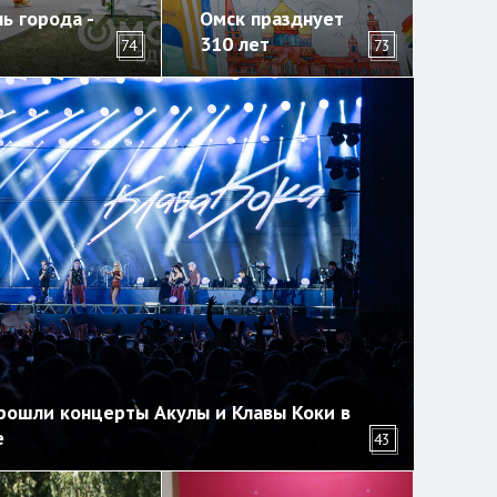
ь города -
Омск празднует
310 лет
74
73
рошли концерты Акулы и Клавы Коки в
е
43