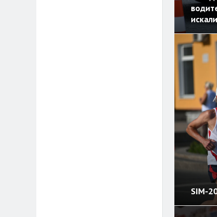
водите
искали
SIM-2