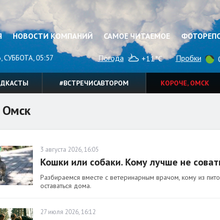
Я
НОВОСТИ КОМПАНИЙ
САМОЕ ЧИТАЕМОЕ
ФОТОРЕП
, СУББОТА, 05:57
Погода
Пробки
+11°C
0
ОДКАСТЫ
#ВСТРЕЧИСАВТОРОМ
КОРОЧЕ, ОМСК
 Омск
3 августа 2026, 16:05
Кошки или собаки. Кому лучше не соват
Разбираемся вместе с ветеринарным врачом, кому из пит
оставаться дома.
27 июля 2026, 16:12