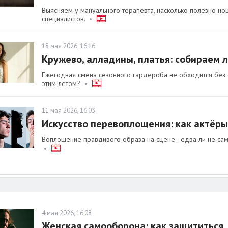
Выясняем у мануального терапевта, насколько полезно н
специалистов.
•
18 мая 2026, 16:16
Кружево, алладины, платья: собираем 
Ежегодная смена сезонного гардероба не обходится без ег
этим летом?
•
11 мая 2026, 16:03
Искусство перевоплощения: как актёры
Воплощение правдивого образа на сцене - едва ли не сам
•
4 мая 2026, 16:08
Женская самооборона: как защититься,