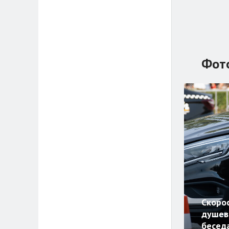
Фот
Скорос
душев
беседа