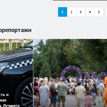
1
2
3
4
5
орепортажи
ть и
ная
. Лучшего