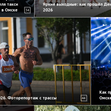
ля такси
Яркие выходные: как прошёл Ден
 в Омске
2026
34
Как п
026. Фоторепортаж с трассы
Омск
44