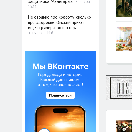
защитника "Авангарда"
•
вчера,
15:11
Не столько про красоту, сколько
про здоровье. Омский приют
ищет грумера-волонтёра
•
вчера, 14:16