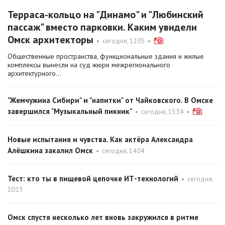
Терраса-кольцо на "Динамо" и "Любинский
пассаж" вместо парковки. Каким увидели
Омск архитекторы
•
сегодня, 12:05
•
Общественные пространства, функциональные здания и жилые
комплексы вынесли на суд жюри межрегионального
архитектурного...
"Жемчужина Сибири" и "напитки" от Чайковского. В Омске
завершился "Музыкальный пикник"
•
сегодня, 15:34
•
Новые испытания и чувства. Как актёра Александра
Алёшкина закалил Омск
•
сегодня, 14:04
Тест: кто ты в пищевой цепочке ИТ-технологий
•
сегодня,
10:13
Омск спустя несколько лет вновь закружился в ритме