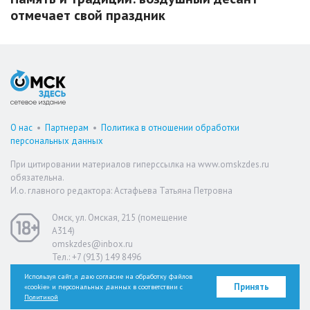
отмечает свой праздник
О нас
•
Партнерам
•
Политика в отношении обработки
персональных данных
При цитировании материалов гиперссылка на www.omskzdes.ru
обязательна.
И.о. главного редактора: Астафьева Татьяна Петровна
Омск, ул. Омская, 215 (помещение
А314)
omskzdes@inbox.ru
Тел.: +7 (913) 149 8496
Используя сайт, я даю согласие на обработку файлов
Принять
«cookie» и персональных данных в соответствии с
Версия для слабовидящих
Политикой