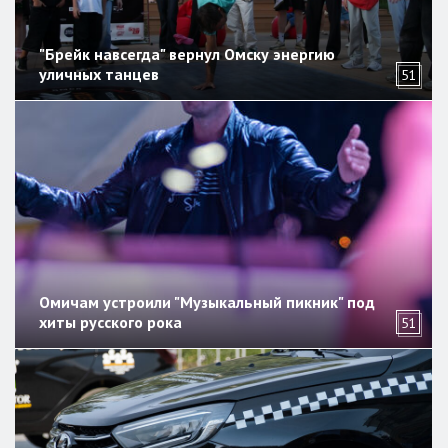
"Брейк навсегда" вернул Омску энергию
уличных танцев
51
Омичам устроили "Музыкальный пикник" под
хиты русского рока
51