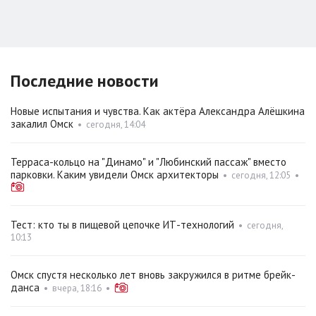
Последние новости
Новые испытания и чувства. Как актёра Александра Алёшкина
закалил Омск
•
сегодня, 14:04
Терраса-кольцо на "Динамо" и "Любинский пассаж" вместо
парковки. Каким увидели Омск архитекторы
•
сегодня, 12:05
•
Тест: кто ты в пищевой цепочке ИТ-технологий
•
сегодня,
10:13
Омск спустя несколько лет вновь закружился в ритме брейк-
данса
•
вчера, 18:16
•