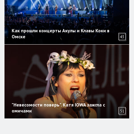
Как прошли концерты Акулы и Клавы Коки в
Омске
43
"Невесомости поверь". Катя IOWA зажгла с
омичами
51