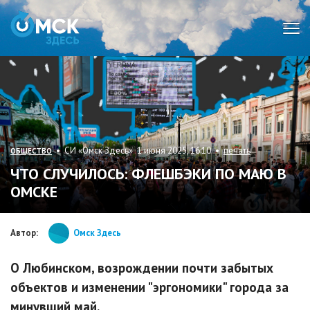
Мен
• СИ «Омск Здесь» 1 июня 2025, 16:10 •
печать
ОБЩЕСТВО
ЧТО СЛУЧИЛОСЬ: ФЛЕШБЭКИ ПО МАЮ В
ОМСКЕ
Автор:
Омск Здесь
О Любинском, возрождении почти забытых
объектов и изменении "эргономики" города за
минувший май.