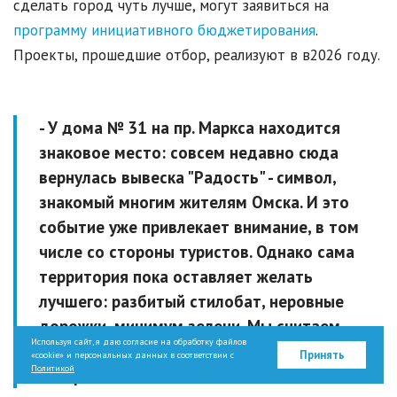
сделать город чуть лучше, могут заявиться на
программу инициативного бюджетирования
.
Проекты, прошедшие отбор, реализуют в в2026 году.
- У дома № 31 на пр. Маркса находится
знаковое место: совсем недавно сюда
вернулась вывеска "Радость" - символ,
знакомый многим жителям Омска. И это
событие уже привлекает внимание, в том
числе со стороны туристов. Однако сама
территория пока оставляет желать
лучшего: разбитый стилобат, неровные
дорожки, минимум зелени. Мы считаем,
Используя сайт, я даю согласие на обработку файлов
что это место достойно большего, -
Принять
«cookie» и персональных данных в соответствии с
Политикой
говорится в описании.