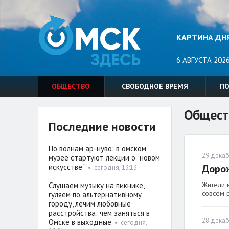
КАРТИНА ДН
6 АВГУСТА 2026
ОБЩЕСТВО
СВОБОДНОЕ ВРЕМЯ
П
Общест
Последние новости
По волнам ар-нуво: в омском
29 декаб
музее стартуют лекции о "новом
искусстве"
Дорож
•
сегодня, 13:13
Жители 
Слушаем музыку на пикнике,
совсем 
гуляем по альтернативному
городу, лечим любовные
расстройства: чем заняться в
28 декаб
Омске в выходные
•
сегодня,