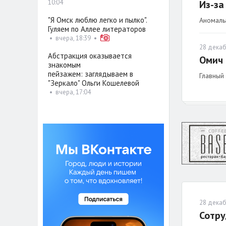
10:04
Из-за
"Я Омск люблю легко и пылко".
Аномаль
Гуляем по Аллее литераторов
•
вчера, 18:39
•
28 декаб
Абстракция оказывается
Омич 
знакомым
пейзажем: заглядываем в
Главный
"Зеркало" Ольги Кошелевой
•
вчера, 17:04
28 декаб
Сотру