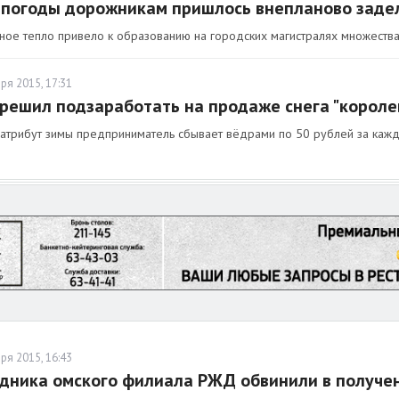
 погоды дорожникам пришлось внепланово заде
ное тепло привело к образованию на городских магистралях множества
ря 2015, 17:31
решил подзаработать на продаже снега "короле
 атрибут зимы предприниматель сбывает вёдрами по 50 рублей за кажд
ря 2015, 16:43
дника омского филиала РЖД обвинили в получе