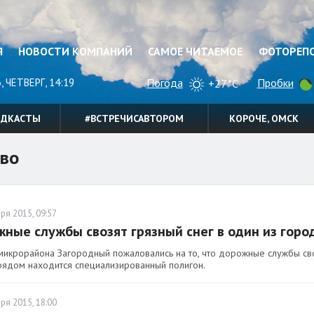
Я
НОВОСТИ КОМПАНИЙ
САМОЕ ЧИТАЕМОЕ
ФОТОРЕП
, ЧЕТВЕРГ, 14:19
Погода
Пробки
+27°C
ОДКАСТЫ
#ВСТРЕЧИСАВТОРОМ
КОРОЧЕ, ОМСК
во
ря 2015, 09:57
ные службы свозят грязный снег в один из гор
микрорайона Загородный пожаловались на то, что дорожные службы своз
рядом находится специализированный полигон.
ря 2015, 18:00