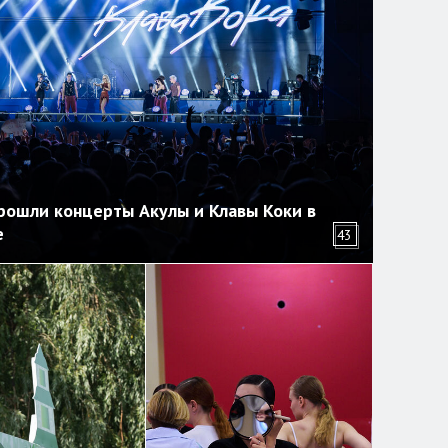
рошли концерты Акулы и Клавы Коки в
е
43