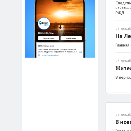
Следств
начальн
РЖД.
28 декаб
На Ле
Главная
28 декаб
Жител
В перио
28 декаб
В нов
Всего к