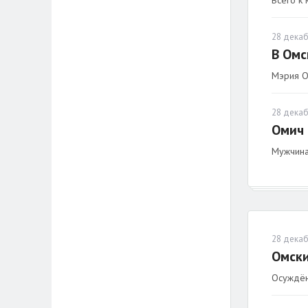
28 декаб
В Омс
Мэрия О
28 декаб
Омич 
Мужчина
28 декаб
Омски
Осуждён