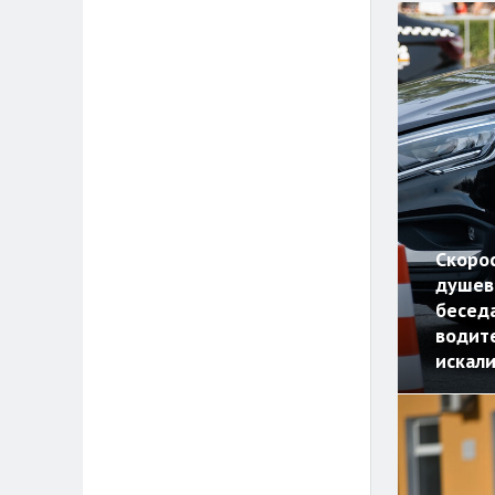
Скорос
душев
беседа
водите
искали