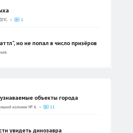
ыха
ДПС.
•
1
ттл", но не попал в число призёров
чей.
 узнаваемые объекты города
ельной колонии № 6.
•
11
сти увидеть динозавра