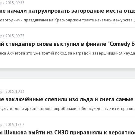
ря 2015, 09:53
ке начали патрулировать загородные места отд
овогодними праздниками на Красноярском тракте начались дежурства 
ря 2015, 09:33
й стендапер снова выступил в финале "Comedy Ба
иса Ахметова это уже третий поход за наградой, завершившийся неуда
ря 2015, 10:33
е заключённые слепили изо льда и снега самые
скульпторов и архитекторов попробовали себя осуждённые из исправит
ря 2015, 17:07
 Шишова выйти из СИЗО приравняли к вероятно