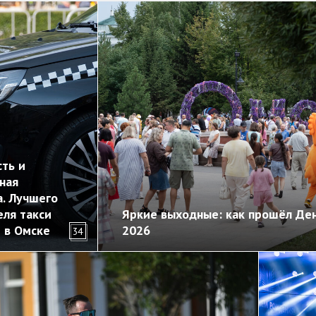
ть и
ная
. Лучшего
ля такси
Яркие выходные: как прошёл Ден
 в Омске
2026
34