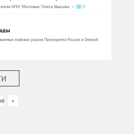
вателя НПО "Мостовик" Олега Шишова.
•
3
сады
ываемых майских указов Президента России в Омской
ТИ
50
>