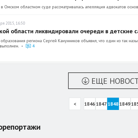
 в Омском областном суде рассматривалась апелляция адвокатов осно
ря 2015, 16:50
кой области ликвидировали очереди в детские 
 образования региона Сергей Канунников объявил, что один из так наз
 выполнен.
•
4
ЕЩЕ НОВОС
<
1846
1847
1848
1849
18
орепортажи