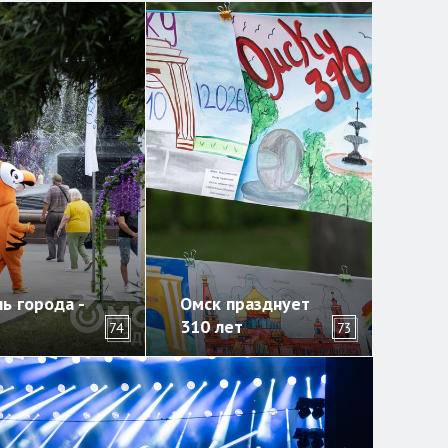
ь города -
Омск празднует
310 лет
74
73