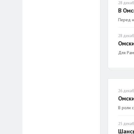
28 декаб
В Омс
Перед н
28 декаб
Омски
Для Рам
26 декаб
Омски
В роли 
25 декаб
Шансы