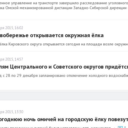
енное управление на транспорте завершило расследование уголовног
ика Омской механизированной дистанции Западно-Сибирской дирекции
ря 2015, 16:02
вобережье открывается окружная ёлка
 ёлка Кировского округа открывается сегодня на площади возле окружн
ря 2015, 14:57
ям Центрального и Советского округов придётся
д с 28 по 29 декабря запланировано отключение холодного водоснабж
ря 2015, 13:30
огоднюю ночь омичей на городскую ёлку повезу
 месту праздничных гуляний будут направлены пять маршрутов.
•
3