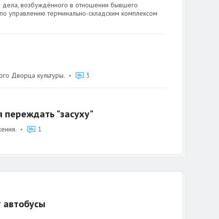
о дела, возбуждённого в отношении бывшего
 по управлению терминально-складским комплексом
ого Дворца культуры.
•
3
 переждать "засуху"
ения.
•
1
т автобусы