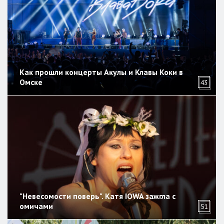
Как прошли концерты Акулы и Клавы Коки в
Омске
43
"Невесомости поверь". Катя IOWA зажгла с
омичами
51