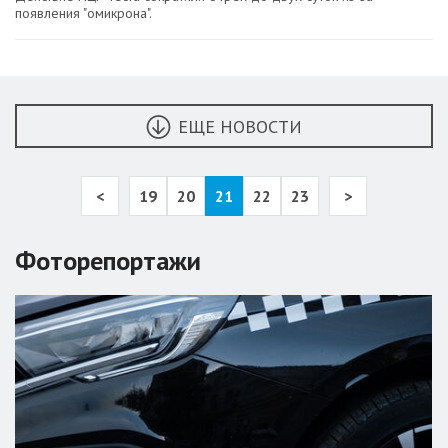
появления "омикрона".
ЕЩЕ НОВОСТИ
<
19
20
21
22
23
>
Фоторепортажи