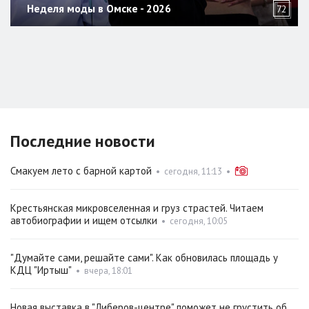
Неделя моды в Омске - 2026
72
Последние новости
Смакуем лето с барной картой
•
сегодня, 11:13
•
Крестьянская микровселенная и груз страстей. Читаем
автобиографии и ищем отсылки
•
сегодня, 10:05
"Думайте сами, решайте сами". Как обновилась площадь у
КДЦ "Иртыш"
•
вчера, 18:01
Новая выставка в "Либеров-центре" поможет не грустить об