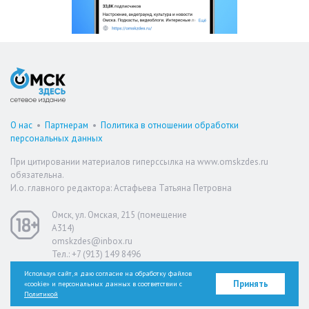
О нас
•
Партнерам
•
Политика в отношении обработки
персональных данных
При цитировании материалов гиперссылка на www.omskzdes.ru
обязательна.
И.о. главного редактора: Астафьева Татьяна Петровна
Омск, ул. Омская, 215 (помещение
А314)
omskzdes@inbox.ru
Тел.: +7 (913) 149 8496
Используя сайт, я даю согласие на обработку файлов
Принять
«cookie» и персональных данных в соответствии с
Версия для слабовидящих
Политикой