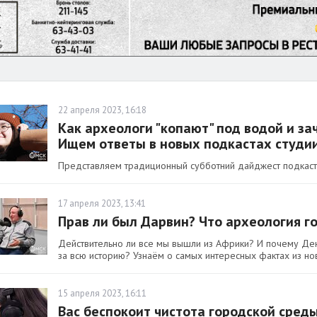
22 апреля 2023, 16:18
Как археологи "копают" под водой и за
Ищем ответы в новых подкастах студии 
Представляем традиционный субботний дайджест подкастов
17 апреля 2023, 13:41
Прав ли был Дарвин? Что археология г
Действительно ли все мы вышли из Африки? И почему Ден
за всю историю? Узнаём о самых интересных фактах из нов
15 апреля 2023, 16:11
Вас беспокоит чистота городской сред