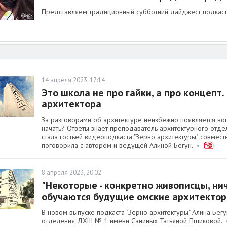
Представляем традиционный субботний дайджест подкастов
14 апреля 2023, 17:14
Это школа не про гайки, а про концепт
архитектора
За разговорами об архитектуре неизбежно появляется вопро
начать? Ответы знает преподаватель архитектурного отд
стала гостьей видеоподкаста "Зерно архитектуры", совместн
поговорила с автором и ведущей Алиной Бегун.
•
8 апреля 2023, 20:02
"Некоторые - конкретно живописцы, нич
обучаются будущие омские архитекто
В новом выпуске подкаста "Зерно архитектуры" Алина Бег
отделения ДХШ № 1 имени Саниных Татьяной Пшиковой.