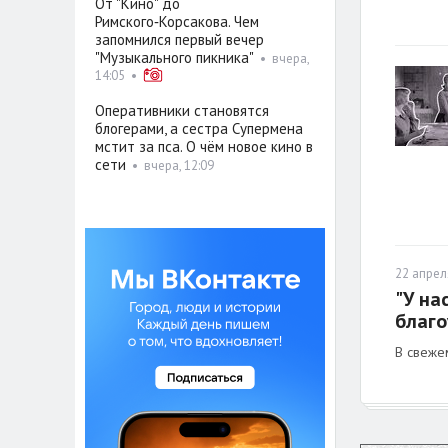
От "Кино" до
Римского‑Корсакова. Чем
запомнился первый вечер
"Музыкального пикника"
•
вчера,
14:05
•
Оперативники становятся
блогерами, а сестра Супермена
мстит за пса. О чём новое кино в
сети
•
вчера, 12:09
22 апрел
"У на
благо
В свеже