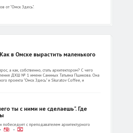
 от "Омск Здесь".
. Как в Омске вырастить маленького
с, а как, собственно, стать архитектором? С чего
еления ДХШ № 1 имени Саниных Татьяна Пшикова. Она
ого проекта "Омск Здесь" и Skuratov Coffee, и
его ты с ними не сделаешь". Где
ры
ун побеседует с преподавателем архитектурного
•
•