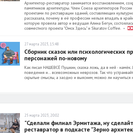
Архитектор-реставратор занимается восстановлением, с
памятников архитектуры. Член Союза архитекторов России
проектами по реставрации зданий, составляющих культурн
рассказала, почему в её профессии нельзя впадать в крайн
которую провела автор и ведущая Алина Бегун, состоялась
совместного проекта "Омск Здесь" и Skuratov Coffee.
•
27 марта 2023, 15:48
Сборник сказок или психологических 
персонажей по-новому
Как писал НАШЕВСЁ Пушкин, сказка ложь, да в ней - намёк. 
поведения и… всевозможных неврозов. Так что устраивайт
скрытые смыслы, а заодно и выясним, можно ли научиться 
25 марта 2023, 20:02
"Сделали филиал Эрмитажа, ну сделайт
реставратор в подкасте "Зерно архите