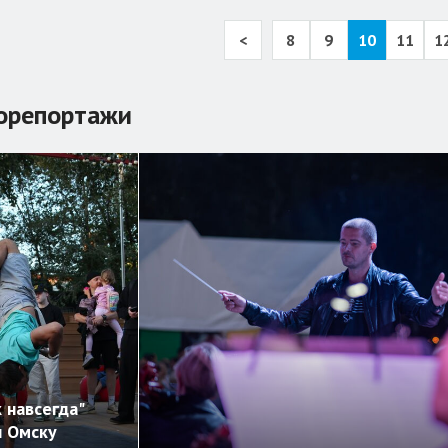
<
8
9
10
11
1
орепортажи
 навсегда"
л Омску