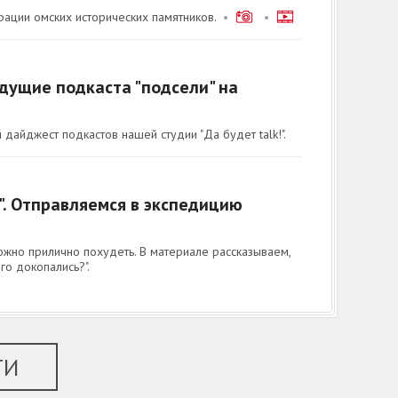
рации омских исторических памятников.
•
•
едущие подкаста "подсели" на
айджест подкастов нашей студии "Да будет talk!".
". Отправляемся в экспедицию
ожно прилично похудеть. В материале рассказываем,
го докопались?".
ТИ