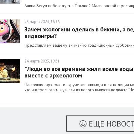
Алина Бегун побеседует с Татьяной Малиновской о рестав
25 марта 2023, 16:16
Зачем экологини оделись в бикини, а в
видеоигры?
Представляем вашему вниманию традиционный субботний д
24 марта 2023, 19:31
"Люди во все времена жили возле воды
вместе с археологом
Настоящие археологи - круче киношных, а в экспедиции м
что интересного мы узнали из нового выпуска подкаста "Че
ЕЩЕ НОВОС