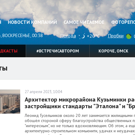
Я
НОВОСТИ КОМПАНИЙ
САМОЕ ЧИТАЕМОЕ
ФОТОРЕП
, ВОСКРЕСЕНЬЕ, 00:38
Погода
Пробки
+20°C
0
ОДКАСТЫ
#ВСТРЕЧИСАВТОРОМ
КОРОЧЕ, ОМСК
ты
27 апреля 2023, 10:04
Архитектор микрорайона Кузьминки рас
застройщики стандарты "Эталона" и "Б
Леонид Гусельников около 20 лет занимается жилищными 
обошёл стороной сферу благоустройства общественных пр
"интересным", но не только вдохновляющим. Об этом, а е
архитектурно-строительном комьюнити, удачах и неудачах