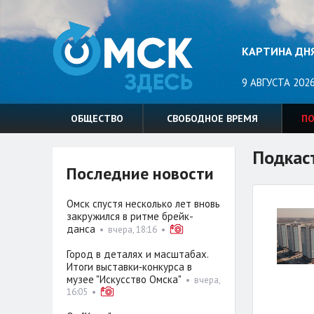
КАРТИНА ДН
9 АВГУСТА 2026
ОБЩЕСТВО
СВОБОДНОЕ ВРЕМЯ
П
Подкас
Последние новости
Омск спустя несколько лет вновь
закружился в ритме брейк-
данса
•
вчера, 18:16
•
Город в деталях и масштабах.
Итоги выставки‑конкурса в
музее "Искусство Омска"
•
вчера,
16:05
•