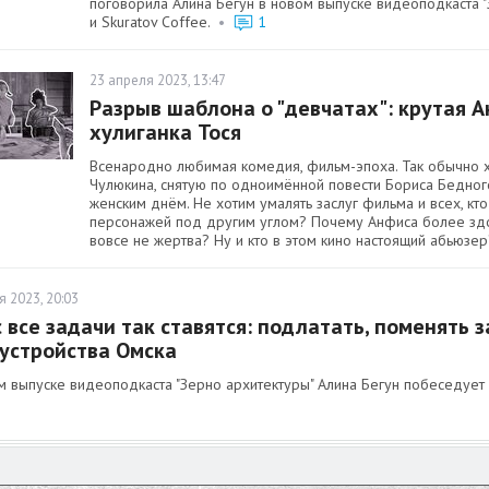
поговорила Алина Бегун в новом выпуске видеоподкаста "З
и Skuratov Coffee.
•
1
23 апреля 2023, 13:47
Разрыв шаблона о "девчатах": крутая А
хулиганка Тося
Всенародно любимая комедия, фильм-эпоха. Так обычно х
Чулюкина, снятую по одноимённой повести Бориса Бедн
женским днём. Не хотим умалять заслуг фильма и всех, кто
персонажей под другим углом? Почему Анфиса более здоро
вовсе не жертва? Ну и кто в этом кино настоящий абьюзер
я 2023, 20:03
с все задачи так ставятся: подлатать, поменять 
устройства Омска
м выпуске видеоподкаста "Зерно архитектуры" Алина Бегун побеседует