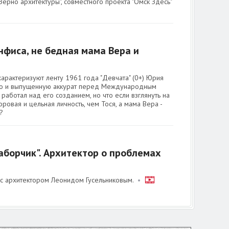
ерно архитектуры", совместного проекта "Омск Здесь"
нфиса, не бедная мама Вера и
арактеризуют ленту 1961 года "Девчата" (0+) Юрия
ого и выпущенную аккурат перед Международным
 работал над его созданием, но что если взглянуть на
вая и цельная личность, чем Тося, а мама Вера -
?
заборчик". Архитектор о проблемах
 с архитектором Леонидом Гусельниковым.
•