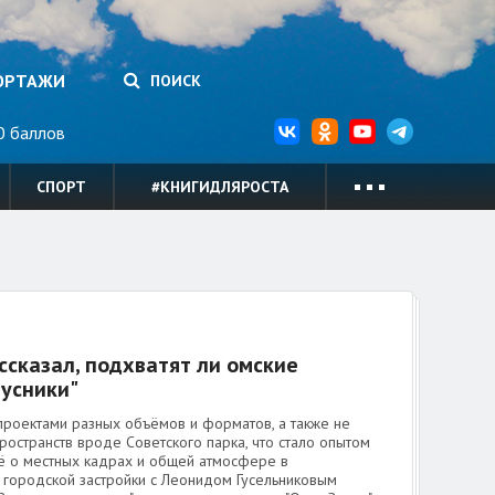
ОРТАЖИ
ПОИСК
 баллов
СПОРТ
#КНИГИДЛЯРОСТА
сказал, подхватят ли омские
русники"
проектами разных объёмов и форматов, а также не
остранств вроде Советского парка, что стало опытом
щё о местных кадрах и общей атмосфере в
 городской застройки с Леонидом Гусельниковым