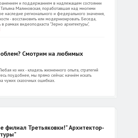
охранением и поддержанием в надлежащем состоянии
 Татьяна Малиновская, поработавшая над многими
ое наследие регионального и федерального значения,
ости - восстановить или модернизировать. Беседа,
 в рамках видеоподкаста "Зерно архитектуры",
проблем? Смотрим на любимых
Любая из них - кладезь жизненного опыта, стратегий
есь поудобнее, мы прямо сейчас начнём искать
на чужих сказочных ошибках.
е филиал Третьяковки!" Архитектор-
ктуры"