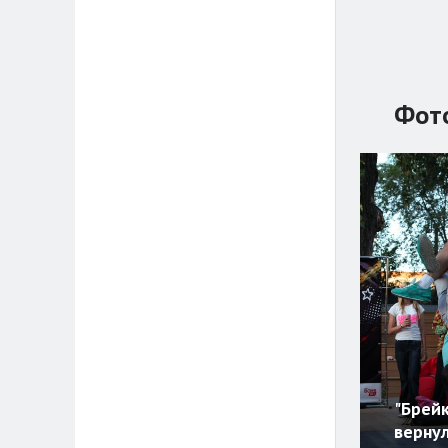
Фот
"Брейк
верну