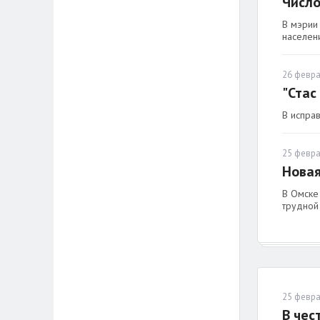
Число
В мэрии
населен
26 февра
"Стас
В испра
25 февра
Новая
В Омске
трудной
25 февра
В чес