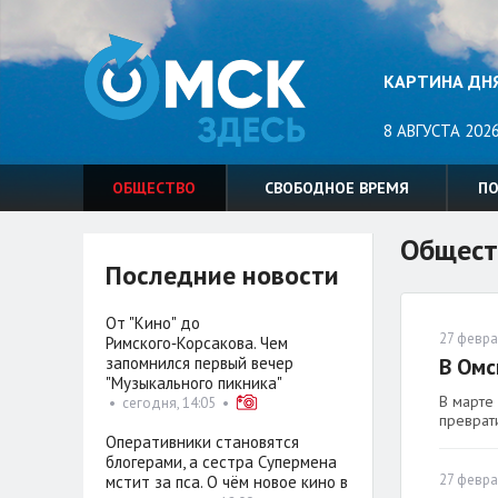
КАРТИНА ДН
8 АВГУСТА 2026
ОБЩЕСТВО
СВОБОДНОЕ ВРЕМЯ
П
Общест
Последние новости
От "Кино" до
27 февра
Римского‑Корсакова. Чем
запомнился первый вечер
В Омс
"Музыкального пикника"
В марте 
•
сегодня, 14:05
•
преврат
Оперативники становятся
блогерами, а сестра Супермена
27 февра
мстит за пса. О чём новое кино в