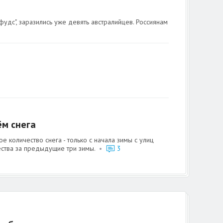
удс", заразились уже девять австралийцев. Россиянам
ём снега
 количество снега - только с начала зимы с улиц
чества за предыдущие три зимы.
•
3