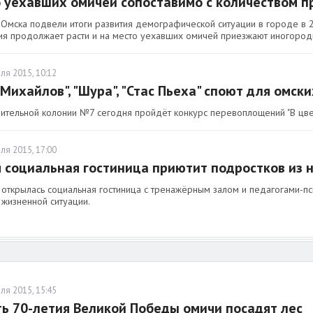
 уехавших омичей сопоставимо с количеством 
 Омска подвели итоги развития демографической ситуации в городе в 2
ия продолжает расти и на место уехавших омичей приезжают иногород
ля 2015, 10:12
 Михайлов", "Шура", "Стас Пьеха" споют для омски
вительной колонии №7 сегодня пройдёт конкурс перевоплощений "В цвет
ля 2015, 17:00
 социальная гостиница приютит подростков из 
 открылась социальная гостиница с тренажёрным залом и педагогами-п
 жизненной ситуации.
ля 2015, 15:45
ть 70-летия Великой Победы омичи посадят лес