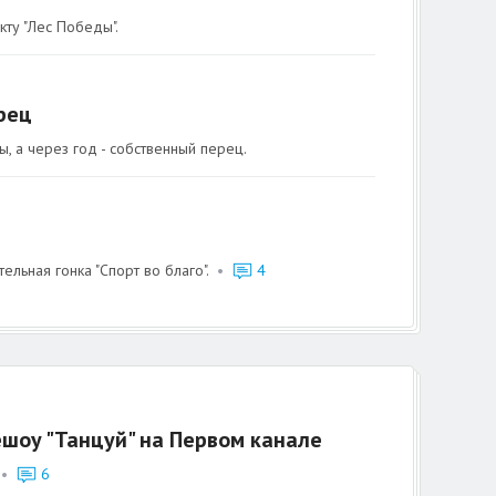
ту "Лес Победы".
рец
, а через год - собственный перец.
ьная гонка "Спорт во благо".
•
4
шоу "Танцуй" на Первом канале
•
6