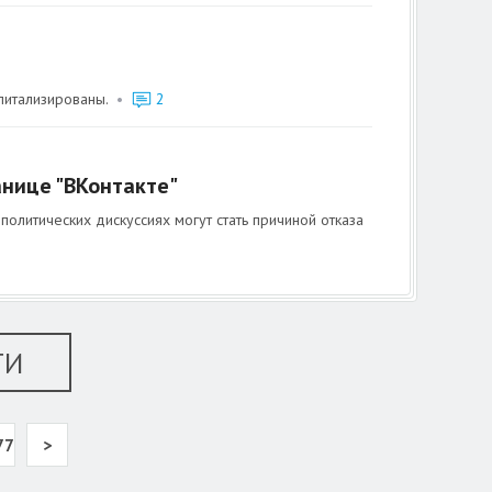
питализированы.
•
2
нице "ВКонтакте"
литических дискуссиях могут стать причиной отказа
ТИ
77
>