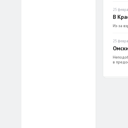
25 февра
В Кра
Из-за вз
25 февра
Омски
Неподоб
в предос