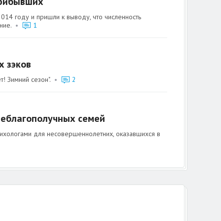
прибывших
014 году и пришли к выводу, что численность
ние.
•
1
х зэков
! Зимний сезон".
•
2
неблагополучных семей
сихологами для несовершеннолетних, оказавшихся в