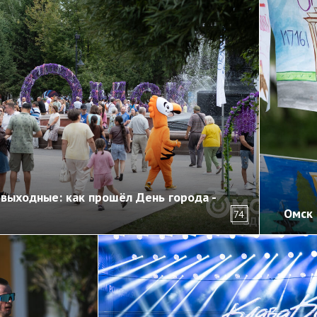
выходные: как прошёл День города -
Омск 
74