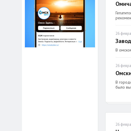
Омича
Гепатито
рекомен
26 февра
Завод
В омско
26 февра
Омски
В городс
было вы
26 февра