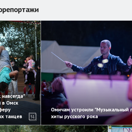
орепортажи
 навсегда"
 в Омск
феру
Омичам устроили "Музыкальный п
ых танцев
хиты русского рока
51