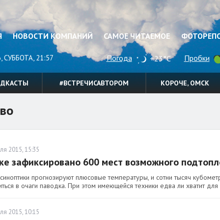
Я
НОВОСТИ КОМПАНИЙ
САМОЕ ЧИТАЕМОЕ
ФОТОРЕП
, СУББОТА, 21:57
Погода
Пробки
+23°C
ОДКАСТЫ
#ВСТРЕЧИСАВТОРОМ
КОРОЧЕ, ОМСК
во
ля 2015, 15:35
ке зафиксировано 600 мест возможного подтопл
синоптики прогнозируют плюсовые температуры, и сотни тысяч кубометр
иться в очаги паводка. При этом имеющейся техники едва ли хватит дл
ля 2015, 10:15