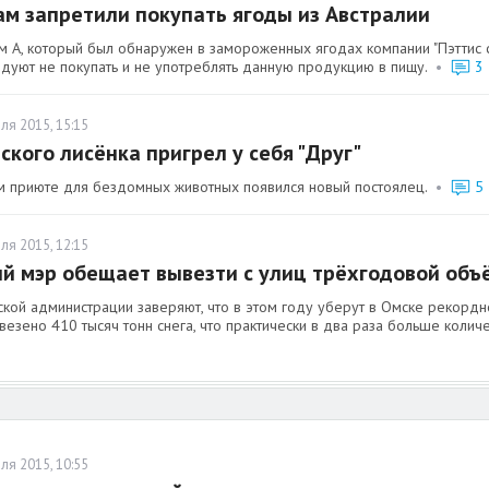
м запретили покупать ягоды из Австралии
м А, который был обнаружен в замороженных ягодах компании "Пэттис ф
дуют не покупать и не употреблять данную продукцию в пищу.
•
3
ля 2015, 15:15
ского лисёнка пригрел у себя "Друг"
м приюте для бездомных животных появился новый постоялец.
•
5
ля 2015, 12:15
й мэр обещает вывезти с улиц трёхгодовой объ
кой администрации заверяют, что в этом году уберут в Омске рекордное
везено 410 тысяч тонн снега, что практически в два раза больше коли
ля 2015, 10:55