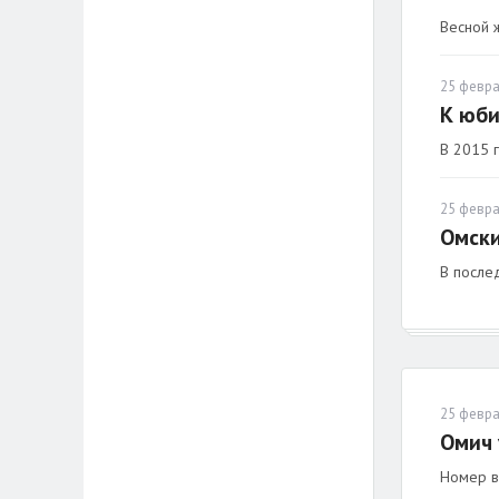
Весной 
25 февра
К юби
В 2015 г
25 февра
Омски
В после
25 февра
Омич 
Номер в