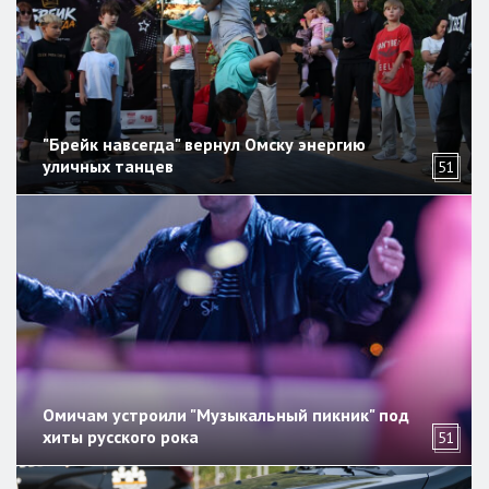
"Брейк навсегда" вернул Омску энергию
уличных танцев
51
Омичам устроили "Музыкальный пикник" под
хиты русского рока
51