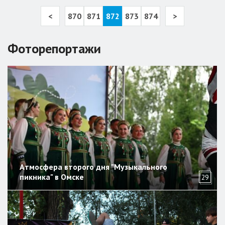
<
870
871
872
873
874
>
Фоторепортажи
Атмосфера второго дня "Музыкального
пикника" в Омске
29