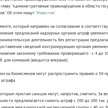
 главу "Административные правонарушения в области гос
ля". Об этом пишут
"Известия"
.
менте, который направлен на согласование в соответству
лнение предписаний надзорных органов штраф увеличится
инимательскую деятельность без регистрации предлагают
оставление сведений контролирующим органам увеличение
новение законному требованию проверяющего - с 4 до 10 
уб. для компаний (вводится впервые).
ом на бизнесменов могут распространить правило о 50-
 штрафа.
оторым пунктам санкции могут, напротив, смягчить. За в
ьности предполагается снизить штраф с 200 до 100 тыс. р
 членов международной инспекционной группы с 40 до 30 