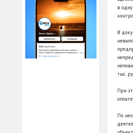
в одну
контро
В доку
невыпо
предпр
непред
непови
тыс. р
При эт
оплате
По нек
деятел
объект