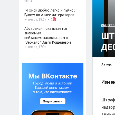
10:04
"Я Омск люблю легко и пылко".
Гуляем по Аллее литераторов
•
вчера, 18:39
•
ОБЩЕСТВ
Абстракция оказывается
ШТ
знакомым
пейзажем: заглядываем в
"Зеркало" Ольги Кошелевой
ДЕ
•
вчера, 17:04
Автор:
Измен
Штрафы
надзор
админи