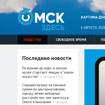
КАРТИНА ДН
6 АВГУСТА 2026
ОБЩЕСТВО
СВОБОДНОЕ ВРЕМЯ
П
Последние новости
По волнам ар-нуво: в омском
музее стартуют лекции о "новом
искусстве"
•
сегодня, 13:13
Слушаем музыку на пикнике,
гуляем по альтернативному
городу, лечим любовные
расстройства: чем заняться в
Омске в выходные
•
сегодня,