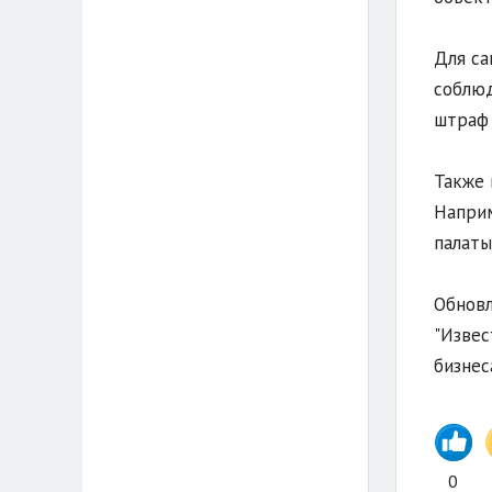
Для са
соблюд
штраф 
Также 
Наприм
палаты
Обновл
"Извес
бизнес
0