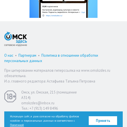
О нас
•
Партнерам
•
Политика в отношении обработки
персональных данных
При цитировании материалов гиперссылка на www.omskzdes.ru
обязательна.
И.о. главного редактора: Астафьева Татьяна Петровна
Омск, ул. Омская, 215 (помещение
А314)
omskzdes@inbox.ru
Тел.: +7 (913) 149 8496
Используя сайт, я даю согласие на обработку файлов
Принять
«cookie» и персональных данных в соответствии с
Версия для слабовидящих
Политикой