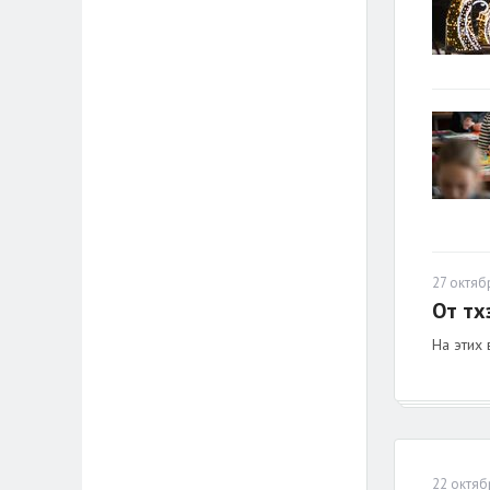
27 октябр
От тх
На этих
22 октяб