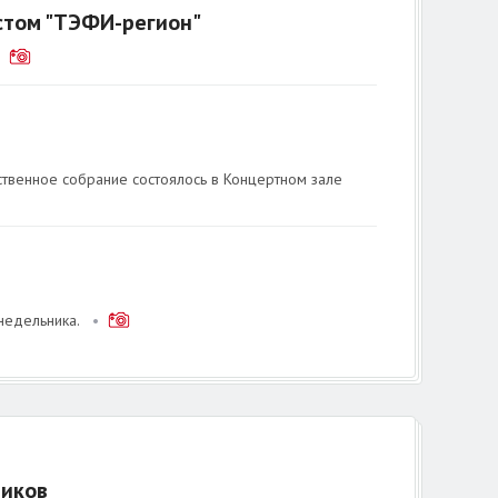
стом "ТЭФИ-регион"
•
твенное собрание состоялось в Концертном зале
недельника.
•
ников