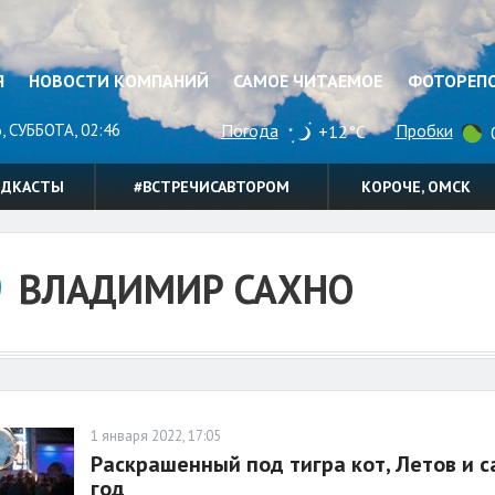
Я
НОВОСТИ КОМПАНИЙ
САМОЕ ЧИТАЕМОЕ
ФОТОРЕП
, СУББОТА, 02:46
Погода
Пробки
+12°C
0
ОДКАСТЫ
#ВСТРЕЧИСАВТОРОМ
КОРОЧЕ, ОМСК
ВЛАДИМИР САХНО
1 января 2022, 17:05
Раскрашенный под тигра кот, Летов и с
год