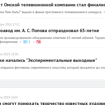
т Омской телевизионной компании стал финали
ма "Кем быть?" вышла в финал престижного телевизионного конкурса.
бря 2019, 17:11
завод им. А. С. Попова отпраздновал 65-летие
ом производственном объединении отметили 65-летний юбилей. Торжес
филармонии.
•
1
•
я 2019, 23:50
ке начались "Экспериментальные выходные"
 открылся фестиваль современного искусства, который продлится до по
я 2019, 16:07
 смогут понюхать творчество известных худож