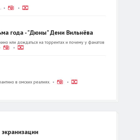
.
•
•
ьма года - "Дюны" Дени Вильнёва
 кино или дождаться на торрентах и почему у фанатов
•
•
антино в омских реалиях.
•
•
е экранизации