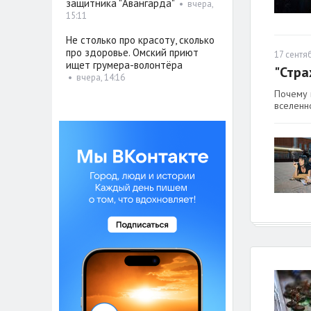
защитника "Авангарда"
•
вчера,
15:11
Не столько про красоту, сколько
про здоровье. Омский приют
17 сентяб
ищет грумера-волонтёра
"Стра
•
вчера, 14:16
Почему в
вселенн