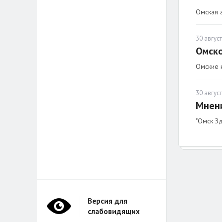
Омская 
30 август
Омско
Омские 
30 август
Мнени
"Омск Зд
Версия для
слабовидящих