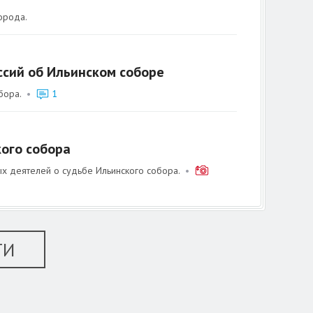
орода.
ссий об Ильинском соборе
бора.
•
1
кого собора
ых деятелей о судьбе Ильинского собора.
•
ТИ