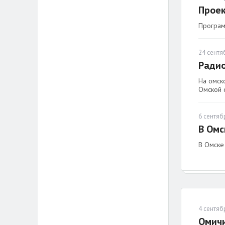
Проек
Програм
24 сентя
Радио
На омск
Омской 
6 сентябр
В Омс
В Омске
4 сентябр
Омичи