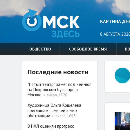
КАРТИНА ДН
8 АВГУСТА 2026
ОБЩЕСТВО
СВОБОДНОЕ ВРЕМЯ
П
Последние новости
"Пятый театр" зажёг под кей-поп
на Покровском бульваре в
Москве
•
вчера, 17:20
Художница Ольга Кошелева
приглашает омичей в мир
абстракции
•
вчера, 16:15
В НХЛ оценили прогресс