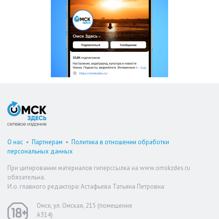
О нас
•
Партнерам
•
Политика в отношении обработки
персональных данных
При цитировании материалов гиперссылка на www.omskzdes.ru
обязательна.
И.о. главного редактора: Астафьева Татьяна Петровна
Омск, ул. Омская, 215 (помещение
А314)