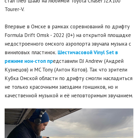
стал Глеб Шааб на любимой Toyota Chaser JZX100
Tourer-V.
Впервые в Омске в рамках соревнований по дрифту
Formula Drift Omsk - 2022 (0+) на открытой площадке
недостроенного омского аэропорта звучала музыка с
виниловых пластинок.
Шестичасовой Vinyl Set в
режиме нон-стоп пр
едставили DJ Andrew (Андрей
Кузнецов) и MC Tony (Антон Котов). Так что зрители
Кубка Омской области по дрифту смогли насладиться
не только красочными заездами гонщиков, но и
качественной музыкой и её неповторимым звучанием.