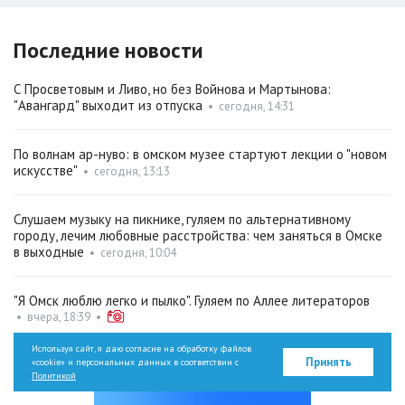
Последние новости
С Просветовым и Ливо, но без Войнова и Мартынова:
"Авангард" выходит из отпуска
•
сегодня, 14:31
По волнам ар-нуво: в омском музее стартуют лекции о "новом
искусстве"
•
сегодня, 13:13
Слушаем музыку на пикнике, гуляем по альтернативному
городу, лечим любовные расстройства: чем заняться в Омске
в выходные
•
сегодня, 10:04
"Я Омск люблю легко и пылко". Гуляем по Аллее литераторов
•
вчера, 18:39
•
Используя сайт, я даю согласие на обработку файлов
Принять
«cookie» и персональных данных в соответствии с
Политикой