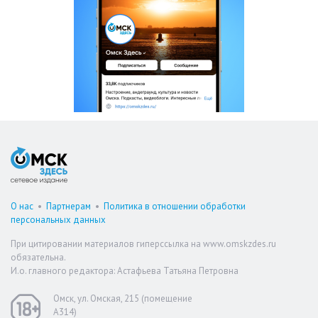
О нас
•
Партнерам
•
Политика в отношении обработки
персональных данных
При цитировании материалов гиперссылка на www.omskzdes.ru
обязательна.
И.о. главного редактора: Астафьева Татьяна Петровна
Омск, ул. Омская, 215 (помещение
А314)