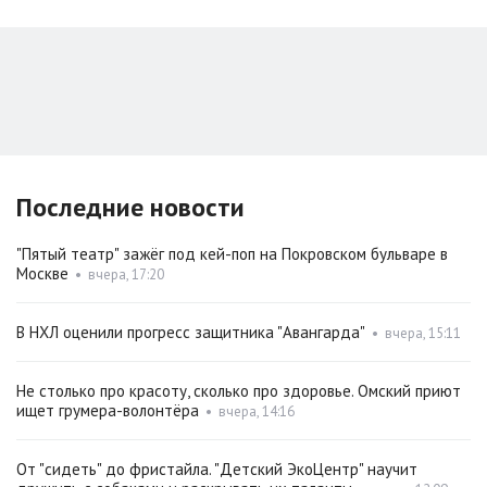
Последние новости
"Пятый театр" зажёг под кей-поп на Покровском бульваре в
Москве
•
вчера, 17:20
В НХЛ оценили прогресс защитника "Авангарда"
•
вчера, 15:11
Не столько про красоту, сколько про здоровье. Омский приют
ищет грумера-волонтёра
•
вчера, 14:16
От "сидеть" до фристайла. "Детский ЭкоЦентр" научит