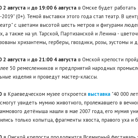
0 2 августа
и
до 19:00 6 августа
в Омске будет работать
-2019" (0+). Темой выставки этого года стал театр. В цен
театр" с цветами высотой шесть метров и фигурами люде
х, а также на ул. Тарской, Партизанской и Ленина - цвет
зованы хризантемы, герберы, гвоздики, розы, эустомы и д
0 2 августа
и
до 21:00 4 августа
в Омской крепости пройд
Более 50 ремесленников и предприятий народных промысло
ьные изделия и проведут мастер-классы.
0
в Краеведческом музее откроется
выставка
"40 000 лет
смогут увидеть мумию животного, пролежавшего в вечной 
аммового детёныша нашли в мае 2007 года, его мумия уни
ились только копытца, фрагменты хвоста, правого уха и 
0
в Омской крепости продолжится Всемирный фестиваль ули