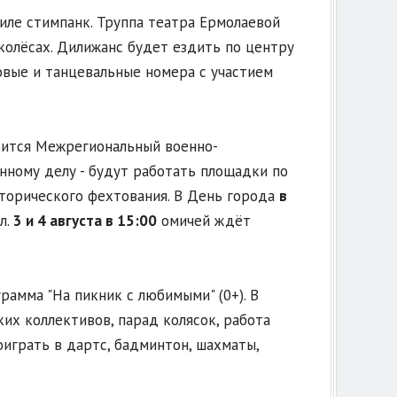
иле стимпанк. Труппа театра Ермолаевой
колёсах. Дилижанс будет ездить по центру
овые и танцевальные номера с участием
оится Межрегиональный военно-
енному делу - будут работать площадки по
сторического фехтования. В День города
в
л.
3 и 4 августа в 15:00
омичей ждёт
амма "На пикник с любимыми" (0+). В
их коллективов, парад колясок, работа
играть в дартс, бадминтон, шахматы,