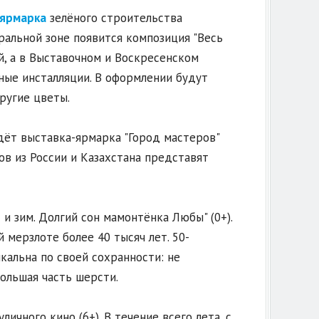
ярмарка
зелёного строительства
тральной зоне появится композиция "Весь
й, а в Выставочном и Воскресенском
очные инсталляции. В оформлении будут
ругие цветы.
ёт выставка-ярмарка "Город мастеров"
в из России и Казахстана представят
 и зим. Долгий сон мамонтёнка Любы" (0+).
мерзлоте более 40 тысяч лет. 50-
кальна по своей сохранности: не
большая часть шерсти.
чного кино (6+). В течение всего лета, с