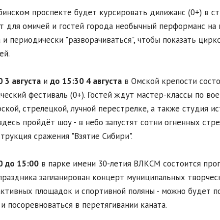
инском проспекте будет курсировать дилижанс (0+) в ст
т для омичей и гостей города необычный перформанс на 
 и периодически "разворачиваться", чтобы показать цирк
ей.
0 3 августа
и
до 15:30 4 августа
в Омской крепости сост
ческий фестиваль (0+). Гостей ждут мастер-классы по во
ской, стрелецкой, лучной перестрелке, а также студия и
десь пройдёт шоу - в небо запустят сотни огненных стре
трукция сражения "Взятие Сибири".
0 до 15:00
в парке имени 30-летия ВЛКСМ состоится прогр
праздника запланирован концерт муниципальных творческ
ктивных площадок и спортивной поляны - можно будет по
и посоревноваться в перетягивании каната.