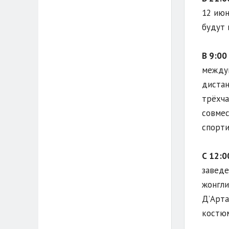
12 июн
будут 
В 9:00
междун
диста
трёхча
совмес
спорти
С 12:0
заведе
жонгл
Д’Арта
костюм