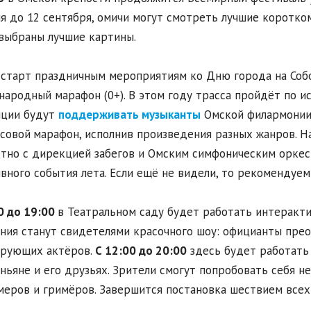
я до 12 сентября, омичи могут смотреть лучшие коротко
выбраны лучшие картины.
старт праздничным мероприятиям ко Дню города на Со
ародный марафон (0+). В этом году трасса пройдёт по ис
нции будут
поддерживать музыканты
Омской филармонии.
совой
марафон, исполнив произведения разных жанров. Н
тно с дирекцией забегов и Омским симфоническим орке
вного события лета. Если ещё не видели, то рекомендуем
0 до 19:00
в Театральном саду будет работать интерактив
ния станут свидетелями красочного шоу: официанты пре
ирующих актёров.
С 12:00 до 20:00
здесь будет работать 
ньяне и его друзьях. Зрители смогут попробовать себя не
еров и гримёров. Завершится постановка шествием всех