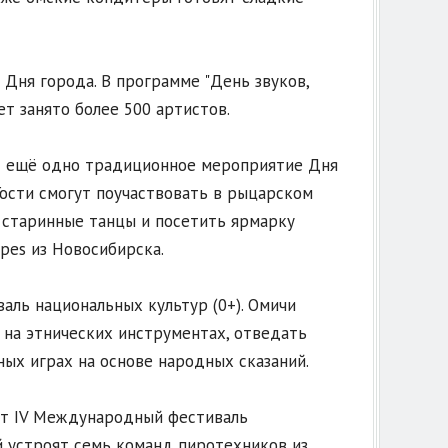
Дня города. В программе "День звуков,
ет занято более 500 артистов.
 ещё одно традиционное мероприятие Дня
 Гости смогут поучаствовать в рыцарском
 старинные танцы и посетить ярмарку
pes из Новосибирска.
аль национальных культур (0+). Омичи
ь на этнических инструментах, отведать
ых играх на основе народных сказаний.
ёт IV Международный фестиваль
й устроят семь команд пиротехников из