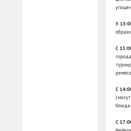
угощен
В
13:0
образо
С 13:0
города
турнир
ремёсе
С 14:0
смогут
блюда 
С 17:0
фейер