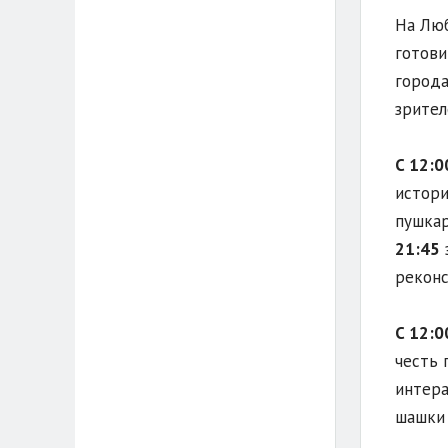
На Люб
готови
города
зрител
С 12:0
истори
пушкар
21:45
з
реконс
С 12:0
честь 
интера
шашки 