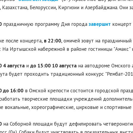
, Казахстана, Белоруссии, Киргизии и Азербайджана. Они 
0
праздничную программу Дня города
завершит
концерт 
же после концерта,
в 22:00
, омичей зовут на праздничный
: На Иртышской набережной в районе гостиницы "Амакс" и
0 4 августа
и
до 15:00 10 августа
на автодроме Омского 
ута будет проходить традиционный конкурс "Рембат-2019"
0 до 16:00
в Омской крепости состоится городской праздни
работать творческие площадки учреждений дополнительн
е вокальные, хореографические, цирковые и спортивные 
0
на Соборной площади будут дефилировать четвероноги
осс (0+). Собаки будут участвовать в показательных высту