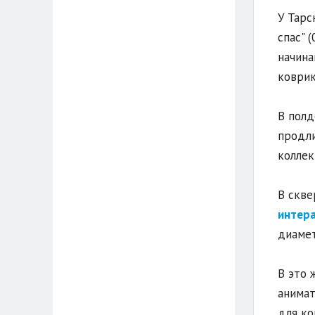
У Тарс
спас" 
начина
коврик
В полд
продли
коллек
В скве
интер
диамет
В это 
анимат
для ко