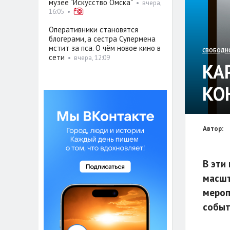
музее "Искусство Омска"
•
вчера,
16:05
•
Оперативники становятся
блогерами, а сестра Супермена
мстит за пса. О чём новое кино в
СВОБОДН
сети
•
вчера, 12:09
КА
КО
Автор:
В эти
масшт
мероп
событ