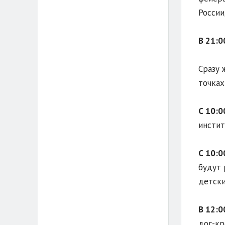
России
В 21:0
Сразу 
точках
С 10:0
инстит
С 10:0
будут 
детски
В 12:0
дог-кр