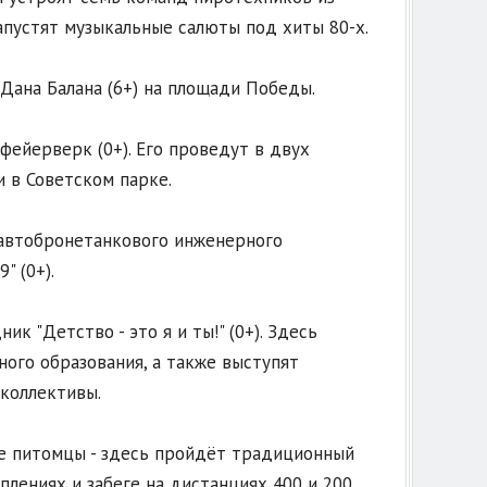
запустят музыкальные салюты под хиты 80-х.
Дана Балана (6+) на площади Победы.
 фейерверк (0+). Его проведут в двух
 в Советском парке.
автобронетанкового инженерного
 (0+).
к "Детство - это я и ты!" (0+). Здесь
ого образования, а также выступят
коллективы.
е питомцы - здесь пройдёт традиционный
плениях и забеге на дистанциях 400 и 200