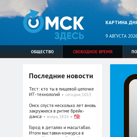
КАРТИНА ДН
9 АВГУСТА 2026
ОБЩЕСТВО
СВОБОДНОЕ ВРЕМЯ
П
Последние новости
Тест: кто ты в пищевой цепочке
ИТ-технологий
•
сегодня, 10:13
Омск спустя несколько лет вновь
закружился в ритме брейк-
данса
•
вчера, 18:16
•
Город в деталях и масштабах.
Итоги выставки‑конкурса в