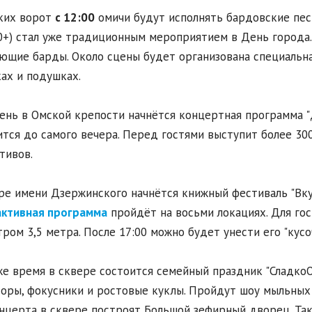
ких ворот
с 12:00
омичи будут исполнять бардовские пес
(0+) стал уже традиционным мероприятием в День города
ющие барды. Около сцены будет организована специальна
ах и подушках.
ень в Омской крепости начнётся концертная программа "Д
тся до самого вечера. Перед гостями выступит более 30
тивов.
ре имени Дзержинского начнётся книжный фестиваль "Вку
активная программа
пройдёт на восьми локациях. Для го
ром 3,5 метра. После 17:00 можно будет унести его "кусо
же время в сквере состоится семейный праздник "Сладко
оры, фокусники и ростовые куклы. Пройдут шоу мыльных 
нцерта в сквере построят Большой зефирный дворец. Та