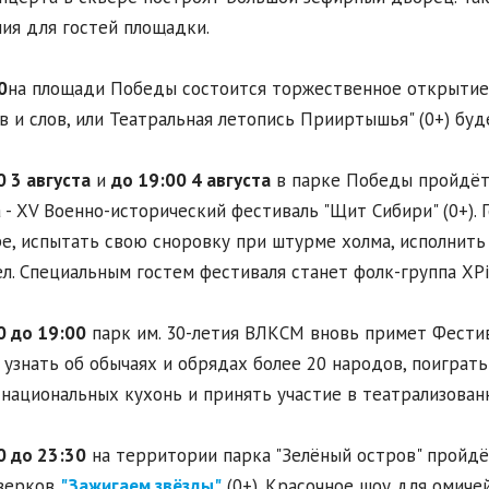
ия для гостей площадки.
0
на площади Победы состоится торжественное открытие 
в и слов, или Театральная летопись Прииртышья" (0+) буд
0 3 августа
и
до 19:00 4 августа
в парке Победы пройдёт
 - XV Военно-исторический фестиваль "Щит Сибири" (0+).
е, испытать свою сноровку при штурме холма, исполнить
л. Специальным гостем фестиваля станет фолк-группа XPi
0 до 19:00
парк им. 30-летия ВЛКСМ вновь примет Фестив
 узнать об обычаях и обрядах более 20 народов, поиграт
национальных кухонь и принять участие в театрализованн
0 до 23:30
на территории парка "Зелёный остров" пройд
верков
"Зажигаем звёзды"
(0+). Красочное шоу для омиче