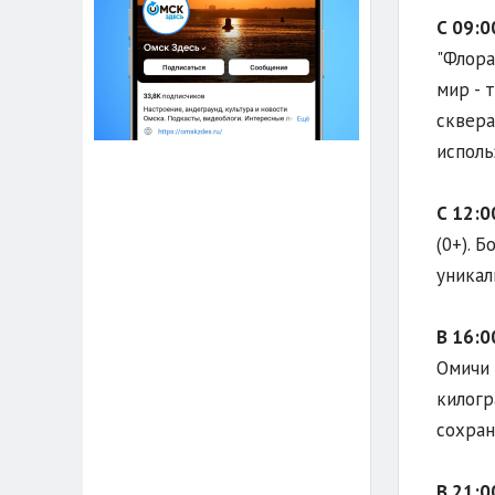
С 09:0
"Флора
мир - 
сквера
исполь
С 12:0
(0+). 
уникал
В 16:0
Омичи 
килогр
сохран
В 21:0