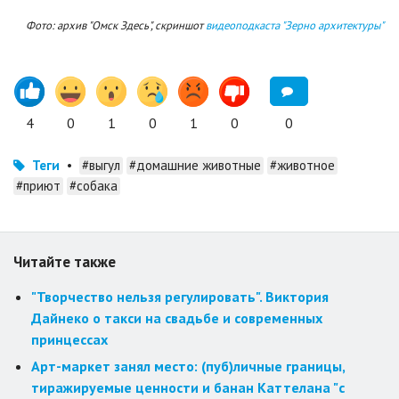
Фото: архив "Омск Здесь", скриншот
видеоподкаста "Зерно архитектуры"
4
0
1
0
1
0
0
Теги
•
#выгул
#домашние животные
#животное
#приют
#собака
Читайте также
"Творчество нельзя регулировать". Виктория
Дайнеко о такси на свадьбе и современных
принцессах
Арт-маркет занял место: (пуб)личные границы,
тиражируемые ценности и банан Каттелана "с