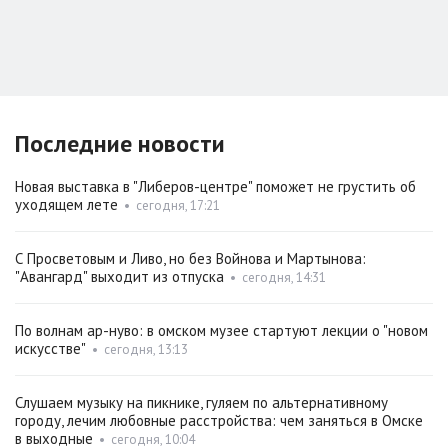
Последние новости
Новая выставка в "Либеров-центре" поможет не грустить об
уходящем лете
•
сегодня, 17:21
С Просветовым и Ливо, но без Войнова и Мартынова:
"Авангард" выходит из отпуска
•
сегодня, 14:31
По волнам ар-нуво: в омском музее стартуют лекции о "новом
искусстве"
•
сегодня, 13:13
Слушаем музыку на пикнике, гуляем по альтернативному
городу, лечим любовные расстройства: чем заняться в Омске
в выходные
•
сегодня, 10:04