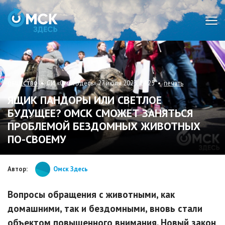
Мен
• СИ «Омск Здесь» 27 июля 2023, 14:25 •
печать
ОБЩЕСТВО
ЯЩИК ПАНДОРЫ ИЛИ СВЕТЛОЕ
БУДУЩЕЕ? ОМСК СМОЖЕТ ЗАНЯТЬСЯ
ПРОБЛЕМОЙ БЕЗДОМНЫХ ЖИВОТНЫХ
ПО-СВОЕМУ
Автор:
Омск Здесь
Вопросы обращения с животными, как
домашними, так и бездомными, вновь стали
объектом повышенного внимания. Новый закон