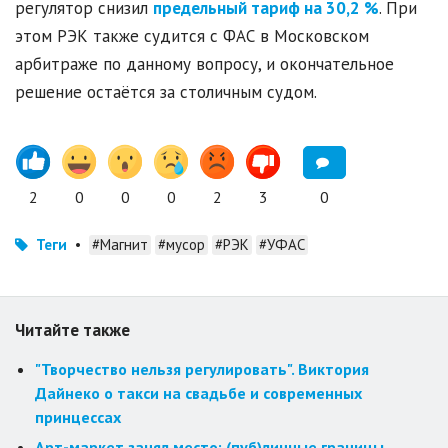
регулятор снизил
предельный тариф на 30,2 %
. При
этом РЭК также судится с ФАС в Московском
арбитраже по данному вопросу, и окончательное
решение остаётся за столичным судом.
2
0
0
0
2
3
0
Теги
•
#Магнит
#мусор
#РЭК
#УФАС
Читайте также
"Творчество нельзя регулировать". Виктория
Дайнеко о такси на свадьбе и современных
принцессах
Арт-маркет занял место: (пуб)личные границы,