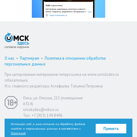
О нас
•
Партнерам
•
Политика в отношении обработки
персональных данных
При цитировании материалов гиперссылка на www.omskzdes.ru
обязательна.
И.о. главного редактора: Астафьева Татьяна Петровна
Омск, ул. Омская, 215 (помещение
А314)
omskzdes@inbox.ru
Тел.: +7 (913) 149 8496
Используя сайт, я даю согласие на обработку файлов
Принять
«cookie» и персональных данных в соответствии с
Версия для слабовидящих
Политикой