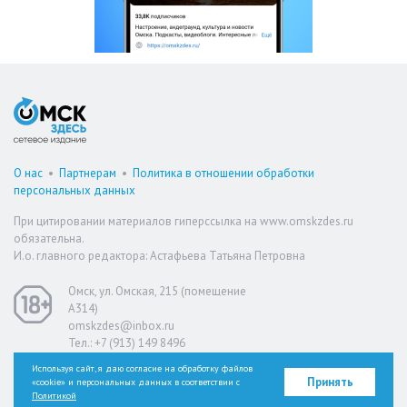
О нас
•
Партнерам
•
Политика в отношении обработки
персональных данных
При цитировании материалов гиперссылка на www.omskzdes.ru
обязательна.
И.о. главного редактора: Астафьева Татьяна Петровна
Омск, ул. Омская, 215 (помещение
А314)
omskzdes@inbox.ru
Тел.: +7 (913) 149 8496
Используя сайт, я даю согласие на обработку файлов
Принять
«cookie» и персональных данных в соответствии с
Версия для слабовидящих
Политикой