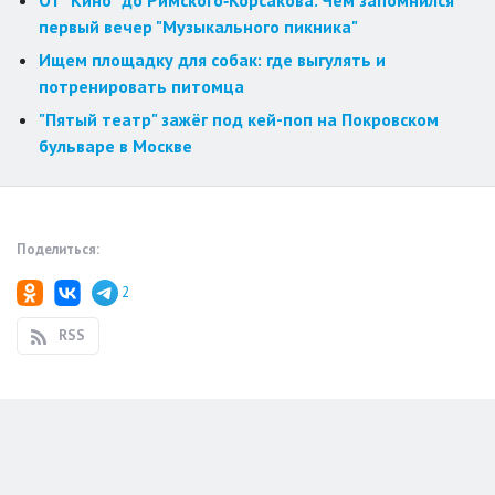
От "Кино" до Римского‑Корсакова. Чем запомнился
первый вечер "Музыкального пикника"
Ищем площадку для собак: где выгулять и
потренировать питомца
"Пятый театр" зажёг под кей-поп на Покровском
бульваре в Москве
Поделиться:
2
RSS