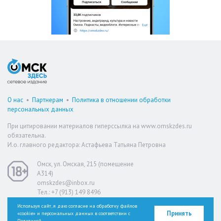
О нас
•
Партнерам
•
Политика в отношении обработки
персональных данных
При цитировании материалов гиперссылка на www.omskzdes.ru
обязательна.
И.о. главного редактора: Астафьева Татьяна Петровна
Омск, ул. Омская, 215 (помещение
А314)
omskzdes@inbox.ru
Тел.: +7 (913) 149 8496
Используя сайт, я даю согласие на обработку файлов
Принять
«cookie» и персональных данных в соответствии с
Версия для слабовидящих
Политикой