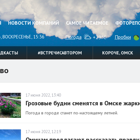
Я
НОВОСТИ КОМПАНИЙ
САМОЕ ЧИТАЕМОЕ
ФОТОРЕП
, ВОСКРЕСЕНЬЕ, 15:36
Погода
Пробки
+29°C
ОДКАСТЫ
#ВСТРЕЧИСАВТОРОМ
КОРОЧЕ, ОМСК
во
17 июня 2022, 13:40
Грозовые будни сменятся в Омске жар
Погода в городе станет по-настоящему летней.
17 июня 2022, 12:19
Омичам предлагают рассказать правду