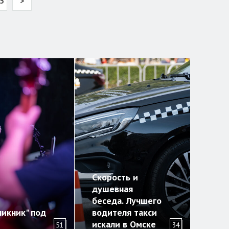
5
>
Скорость и
душевная
беседа. Лучшего
икник" под
водителя такси
искали в Омске
51
34