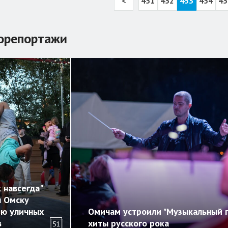
<
451
452
453
454
45
орепортажи
 навсегда"
л Омску
ию уличных
Омичам устроили "Музыкальный п
в
хиты русского рока
51