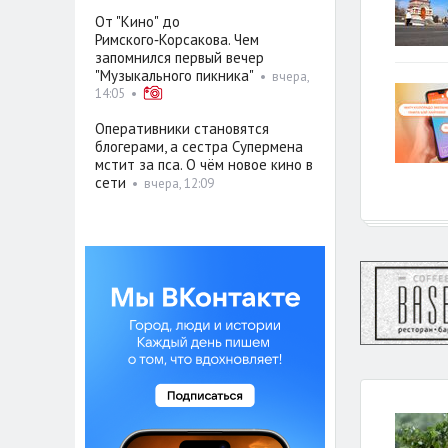
От "Кино" до
Римского‑Корсакова. Чем
запомнился первый вечер
"Музыкального пикника"
•
вчера,
14:05
•
Оперативники становятся
блогерами, а сестра Супермена
мстит за пса. О чём новое кино в
сети
•
вчера, 12:09