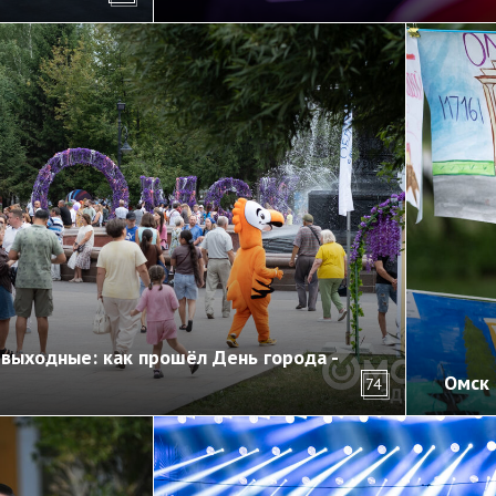
выходные: как прошёл День города -
Омск 
74