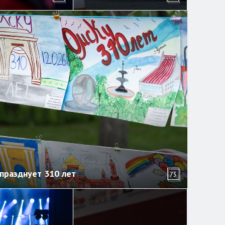
празднует 310 лет
73