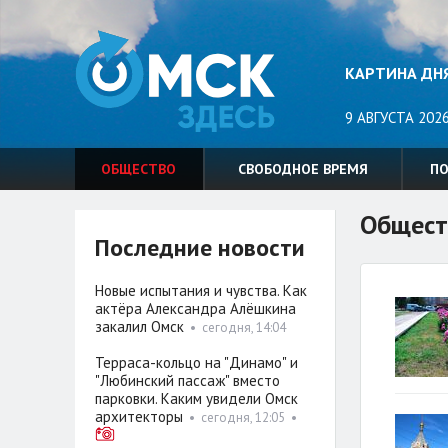
КАРТИНА ДН
9 АВГУСТА 2026
ОБЩЕСТВО
СВОБОДНОЕ ВРЕМЯ
П
Общест
Последние новости
Новые испытания и чувства. Как
актёра Александра Алёшкина
закалил Омск
•
сегодня, 14:04
Терраса-кольцо на "Динамо" и
"Любинский пассаж" вместо
парковки. Каким увидели Омск
архитекторы
•
сегодня, 12:05
•