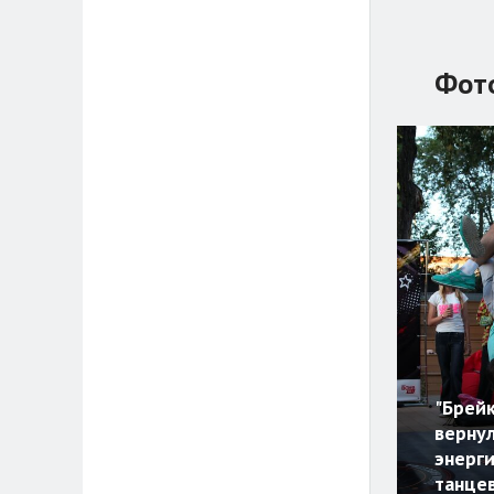
Фот
"Брейк
верну
энерг
танце