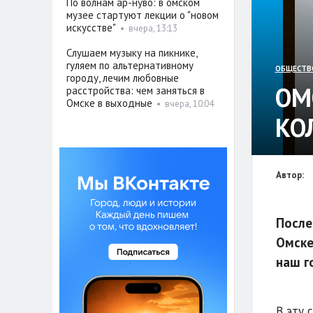
По волнам ар-нуво: в омском
музее стартуют лекции о "новом
искусстве"
•
вчера, 13:13
Слушаем музыку на пикнике,
гуляем по альтернативному
ОБЩЕСТВ
городу, лечим любовные
ОМ
расстройства: чем заняться в
Омске в выходные
•
вчера, 10:04
КО
Автор:
После
Омске
наш г
В эту 