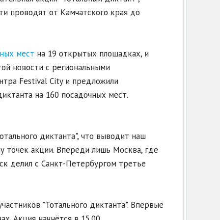
ти проводят от Камчатского края до
чных мест
на 19 открытых площадках, и
той новости с региональными
ра Festival City и предложили
диктанта на 160 посадочных мест.
отального диктанта", что выводит наш
лу точек акции. Впереди лишь Москва, где
мск делил с Санкт-Петербургом третье
участников "Тотального диктанта". Впервые
х. Акция начнётся в 15.00.