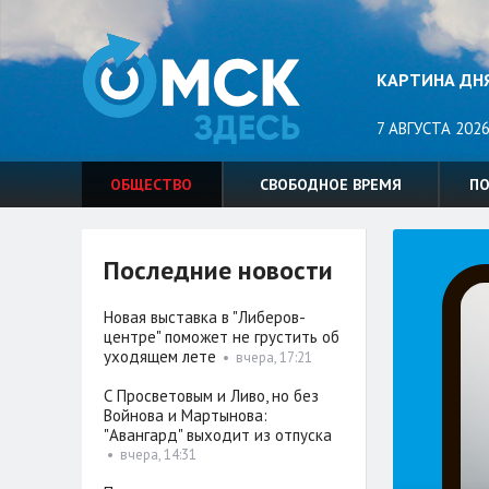
КАРТИНА ДН
7 АВГУСТА 2026
ОБЩЕСТВО
СВОБОДНОЕ ВРЕМЯ
П
Последние новости
Новая выставка в "Либеров-
центре" поможет не грустить об
уходящем лете
•
вчера, 17:21
С Просветовым и Ливо, но без
Войнова и Мартынова:
"Авангард" выходит из отпуска
•
вчера, 14:31