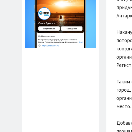
придум
Антарк
Накану
поторо
коорди
органи
Регист
Таким 
город,
органи
место.
Добави
площад