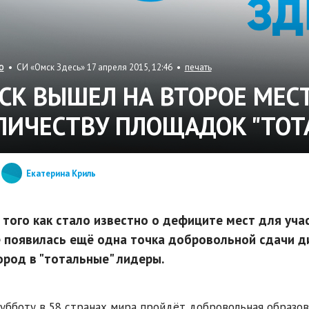
• СИ «Омск Здесь» 17 апреля 2015, 12:46 •
печать
О
СК ВЫШЕЛ НА ВТОРОЕ МЕСТ
ЛИЧЕСТВУ ПЛОЩАДОК "ТОТ
Екатерина Криль
 того как стало известно о дефиците мест для уча
 появилась ещё одна точка добровольной сдачи ди
ород в "тотальные" лидеры.
субботу в 58 странах мира пройдёт добровольная образов