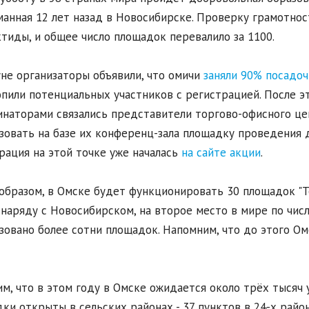
анная 12 лет назад в Новосибирске. Проверку грамотнос
тиды, и общее число площадок перевалило за 1100.
не организаторы объявили, что омичи
заняли 90% посадо
пили потенциальных участников с регистрацией. После э
наторами связались представители торгово-офисного цент
зовать на базе их конференц-зала площадку проведения 
рация на этой точке уже началась
на сайте акции
.
образом, в Омске будет функционировать 30 площадок "Т
 наряду с Новосибирском, на второе место в мире по чис
зовано более сотни площадок. Напомним, что до этого О
м, что в этом году в Омске ожидается около трёх тысяч 
ки открыты в сельских районах - 37 пунктов в 24-х района