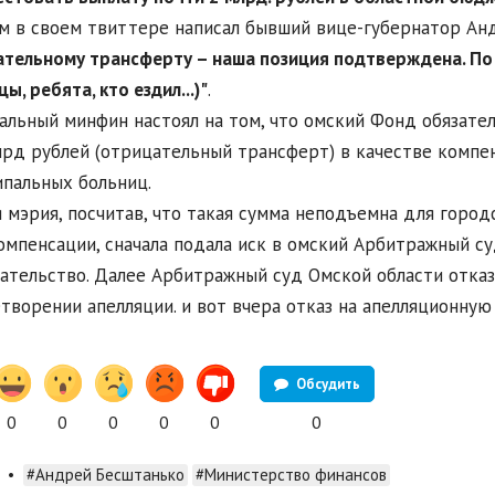
м в своем твиттере написал бывший вице-губернатор Ан
тельному трансферту – наша позиция подтверждена. По
ы, ребята, кто ездил...)"
.
альный минфин настоял на том, что омский Фонд обязате
лрд рублей (отрицательный трансферт) в качестве компе
пальных больниц.
 мэрия, посчитав, что такая сумма неподъемна для город
омпенсации, сначала подала иск в омский Арбитражный су
ательство. Далее Арбитражный суд Омской области отказа
творении апелляции. и вот вчера отказ на апелляционну
Обсудить
0
0
0
0
0
0
•
#Андрей Бесштанько
#Министерство финансов