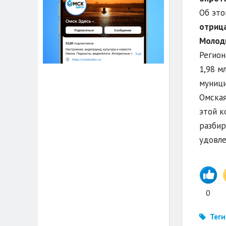
Об это
отрица
Молодц
Регион
1,98 м
муници
Омская
этой к
разбир
удовле
0
Теги