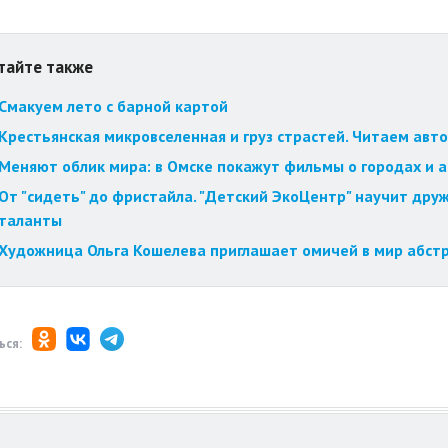
тайте также
Смакуем лето с барной картой
Крестьянская микровселенная и груз страстей. Читаем авт
Меняют облик мира: в Омске покажут фильмы о городах и 
От "сидеть" до фристайла. "Детский ЭкоЦентр" научит друж
таланты
Художница Ольга Кошелева приглашает омичей в мир абст
ься: