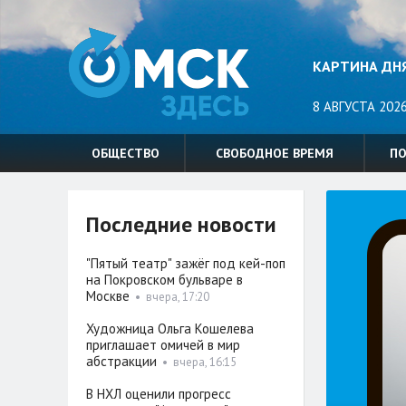
КАРТИНА ДН
8 АВГУСТА 2026
ОБЩЕСТВО
СВОБОДНОЕ ВРЕМЯ
П
Последние новости
"Пятый театр" зажёг под кей-поп
на Покровском бульваре в
Москве
•
вчера, 17:20
Художница Ольга Кошелева
приглашает омичей в мир
абстракции
•
вчера, 16:15
В НХЛ оценили прогресс