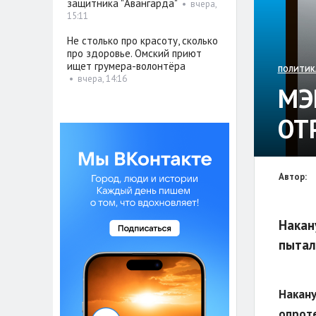
защитника "Авангарда"
•
вчера,
15:11
Не столько про красоту, сколько
про здоровье. Омский приют
ищет грумера-волонтёра
ПОЛИТИК
•
вчера, 14:16
МЭ
ОТ
Автор:
Накан
пытал
Накану
опроте