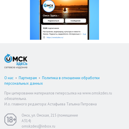
О нас
•
Партнерам
•
Политика в отношении обработки
персональных данных
При цитировании материалов гиперссылка на www.omskzdes.ru
обязательна.
И.о. главного редактора: Астафьева Татьяна Петровна
Омск, ул. Омская, 215 (помещение
А314)
omskzdes@inbox.ru