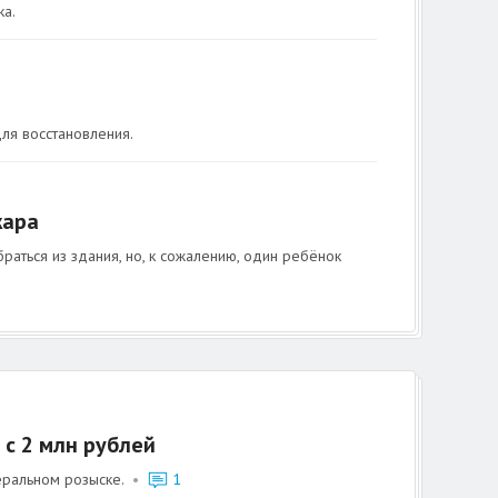
ка.
ля восстановления.
жара
раться из здания, но, к сожалению, один ребёнок
с 2 млн рублей
еральном розыске.
•
1