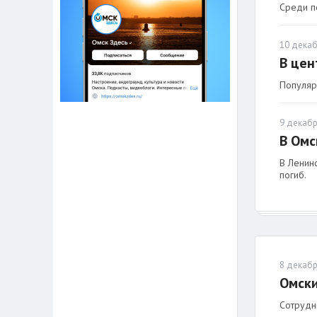
Среди п
10 декаб
В цен
Популяр
9 декабр
В Омс
В Ленинс
погиб.
8 декабр
Омски
Сотрудн