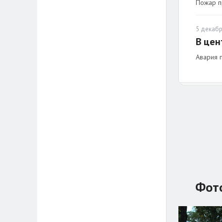
Пожар п
5 декабр
В цен
Авария 
Фот