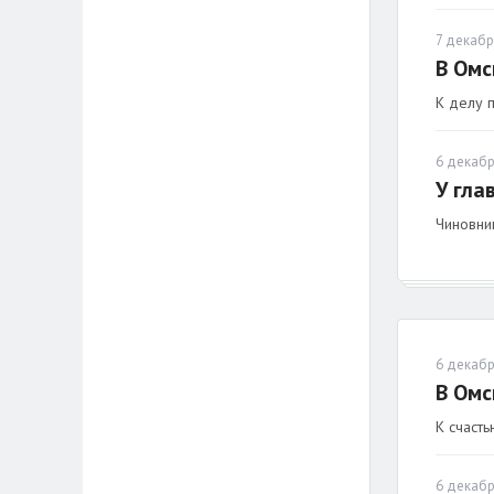
7 декабр
В Омс
К делу 
6 декабр
У гла
Чиновни
6 декабр
В Омс
К счасть
6 декабр