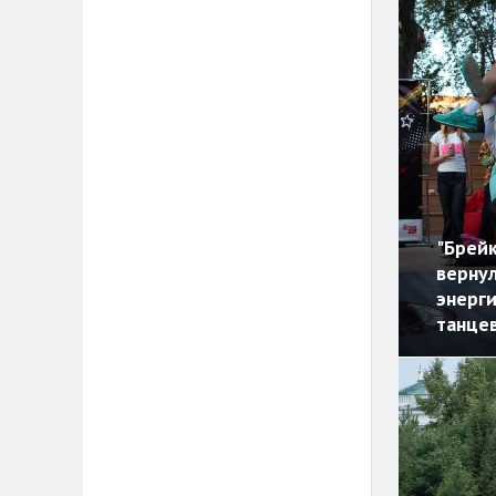
"Брейк
верну
энерг
танце