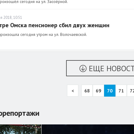
роизошёл сегодня на ул. Заозёрной.
я 2018, 10:51
тре Омска пенсионер сбил двух женщин
произошла сегодня утром на ул. Волочаевской.
ЕЩЕ НОВОС
<
68
69
70
71
7
орепортажи