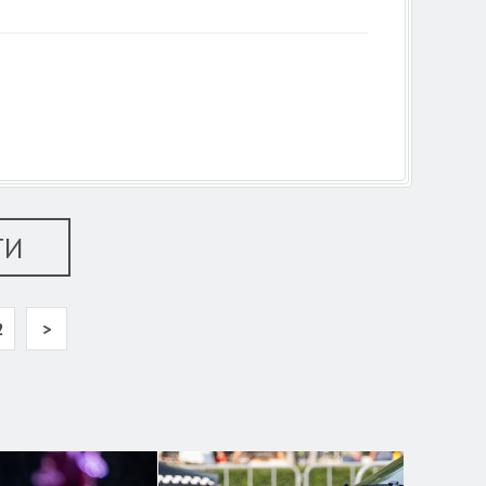
ТИ
2
>