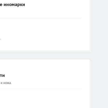
ве иномарки
.
ти
и ножа.
а