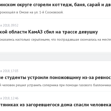
инском округе сгорели коттедж, баня, сарай и д
роизошёл в Омске на ул. 1-й Сосновской.
я 2018, 09:52
кой области КамАЗ сбил на трассе девушку
казались настолько серьёзными, что пострадавшая скончалась на месте
я 2018, 17:03
е студенты устроили поножовщину из-за ревнос
 человек решил устранить соперника при помощи газового баллончика 
я 2018, 12:46
тяниках из загоревшегося дома спасли человек