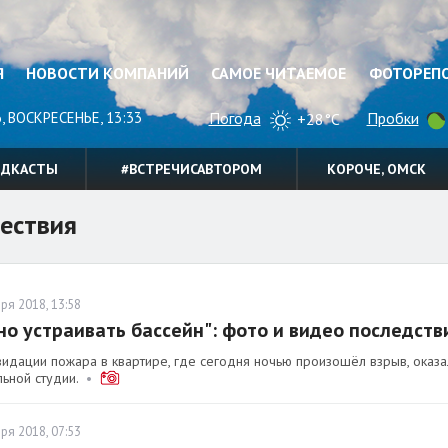
Я
НОВОСТИ КОМПАНИЙ
САМОЕ ЧИТАЕМОЕ
ФОТОРЕП
, ВОСКРЕСЕНЬЕ, 13:33
Погода
Пробки
+28°C
ОДКАСТЫ
#ВСТРЕЧИСАВТОРОМ
КОРОЧЕ, ОМСК
ествия
ря 2018, 13:58
о устраивать бассейн": фото и видео последств
идации пожара в квартире, где сегодня ночью произошёл взрыв, оказал
ьной студии.
•
ря 2018, 07:53