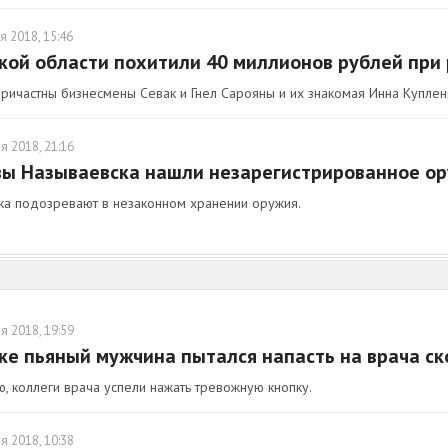
я 2018, 15:46
кой области похитили 40 миллионов рублей при
причастны бизнесмены Севак и Гнел Сарояны и их знакомая Инна Куплен
я 2018, 21:16
вы Называевска нашли незарегистрированное ор
ка подозревают в незаконном хранении оружия.
я 2018, 19:59
ке пьяный мужчина пытался напасть на врача с
ю, коллеги врача успели нажать тревожную кнопку.
я 2018, 10:38