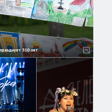
празднует 310 лет
73