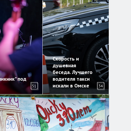
Скорость и
душевная
беседа. Лучшего
икник" под
водителя такси
искали в Омске
51
34