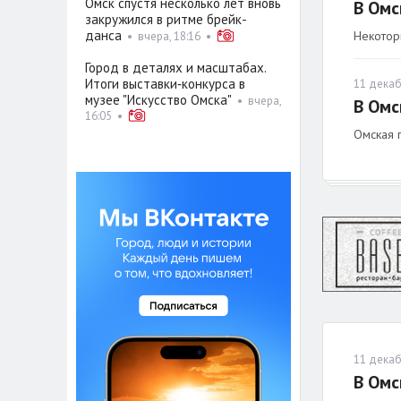
Омск спустя несколько лет вновь
В Омс
закружился в ритме брейк-
данса
Некоторы
•
вчера, 18:16
•
Город в деталях и масштабах.
Итоги выставки‑конкурса в
11 декаб
музее "Искусство Омска"
•
вчера,
В Омс
16:05
•
Омская 
11 декаб
В Омс