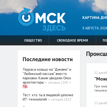
КАРТИНА ДН
9 АВГУСТА 2026
ОБЩЕСТВО
СВОБОДНОЕ ВРЕМЯ
П
Происш
Последние новости
Терраса-кольцо на "Динамо" и
12 декаб
"Любинский пассаж" вместо
парковки. Каким увидели Омск
"Можн
архитекторы
•
сегодня, 12:05
•
При ликв
танцевал
Тест: кто ты в пищевой цепочке
ИТ-технологий
•
сегодня, 10:13
12 декаб