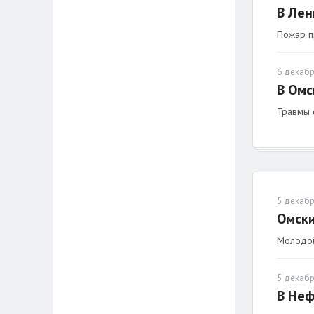
В Лен
Пожар п
6 декабр
В Омс
Травмы о
5 декабр
Омски
Молодой
5 декабр
В Неф