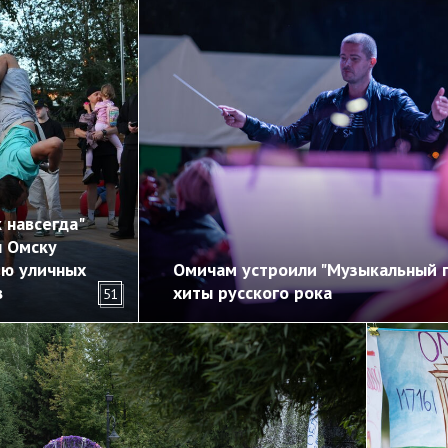
 навсегда"
л Омску
ию уличных
Омичам устроили "Музыкальный п
в
хиты русского рока
51