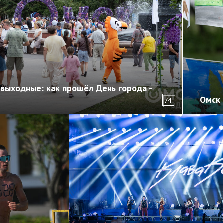
выходные: как прошёл День города -
Омск 
74