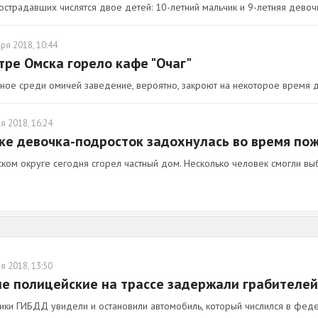
острадавших числятся двое детей: 10-летний мальчик и 9-летняя девоч
ря 2018, 10:44
тре Омска горело кафе "Очаг"
ное среди омичей заведение, вероятно, закроют на некоторое время д
я 2018, 16:24
ке девочка-подросток задохнулась во время по
ком округе сегодня сгорел частный дом. Несколько человек смогли выб
я 2018, 13:50
е полицейские на трассе задержали грабителей 
ики ГИБДД увидели и остановили автомобиль, который числился в фед