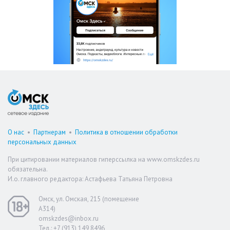
О нас
•
Партнерам
•
Политика в отношении обработки
персональных данных
При цитировании материалов гиперссылка на www.omskzdes.ru
обязательна.
И.о. главного редактора: Астафьева Татьяна Петровна
Омск, ул. Омская, 215 (помещение
А314)
omskzdes@inbox.ru
Тел.: +7 (913) 149 8496