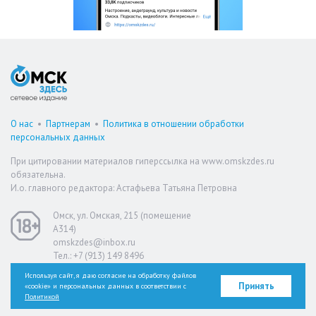
О нас
•
Партнерам
•
Политика в отношении обработки
персональных данных
При цитировании материалов гиперссылка на www.omskzdes.ru
обязательна.
И.о. главного редактора: Астафьева Татьяна Петровна
Омск, ул. Омская, 215 (помещение
А314)
omskzdes@inbox.ru
Тел.: +7 (913) 149 8496
Используя сайт, я даю согласие на обработку файлов
Принять
«cookie» и персональных данных в соответствии с
Версия для слабовидящих
Политикой