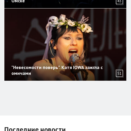
Омске
43
"Невесомости поверь". Катя IOWA зажгла с
омичами
51
Последние новости