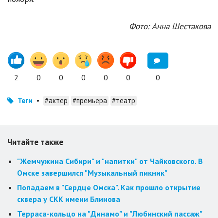
Фото: Анна Шестакова
2
0
0
0
0
0
0
Теги
•
#актер
#премьера
#театр
Читайте также
"Жемчужина Сибири" и "напитки" от Чайковского. В
Омске завершился "Музыкальный пикник"
Попадаем в "Сердце Омска". Как прошло открытие
сквера у СКК имени Блинова
Терраса-кольцо на "Динамо" и "Любинский пассаж"