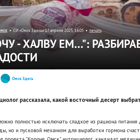
• СИ «Омск Здесь» 17 апреля 2025, 16:05 •
печать
ОМСК
ОЧУ - ХАЛВУ ЕМ...": РАЗБИ
АДОСТИ
Омск Здесь
циолог рассказала, какой восточный десерт выбрать
ожно полностью исключать сладкое из рациона питания д
ды, но и пусковой механизм для выработки гормона счасть
е проекта "Короче, Омск" нутрициолог, кандидат медици