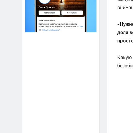
вниман
- Нужн
доля в
просто
Какую 
безоби