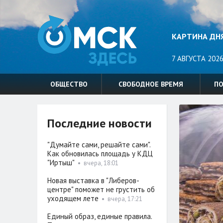
КАРТИНА ДН
7 АВГУСТА 2026
ОБЩЕСТВО
СВОБОДНОЕ ВРЕМЯ
П
Последние новости
"Думайте сами, решайте сами".
Как обновилась площадь у КДЦ
"Иртыш"
•
вчера, 18:01
Новая выставка в "Либеров-
центре" поможет не грустить об
уходящем лете
•
вчера, 17:21
Единый образ, единые правила.