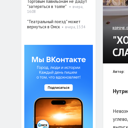
Торговым павильонам не дадут
"затеряться в толпе"
•
вчера,
16:08
"Театральный поезд" может
вернуться в Омск
•
вчера, 15:34
КОРОЧЕ, 
"Х
СЛ
Автор:
Нутри
Невозм
углево
выпуск