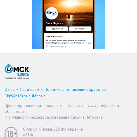
О нас
•
Партнерам
•
Политика в отношении обработки
персональных данных
При цитировании материалов гиперссылка на www.omskzdes.ru
обязательна.
И.о. главного редактора: Астафьева Татьяна Петровна
Омск, ул. Омская, 215 (помещение
А314)