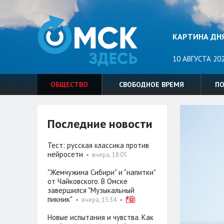
КАРТИНА ДН
10 АВГУСТА 20
ОБЩЕСТВО
СВОБОДНОЕ ВРЕМЯ
П
Последние новости
Тест: русская классика против
нейросети
•
вчера, 18:05
"Жемчужина Сибири" и "напитки"
от Чайковского. В Омске
завершился "Музыкальный
пикник"
•
вчера, 15:34
•
Новые испытания и чувства. Как