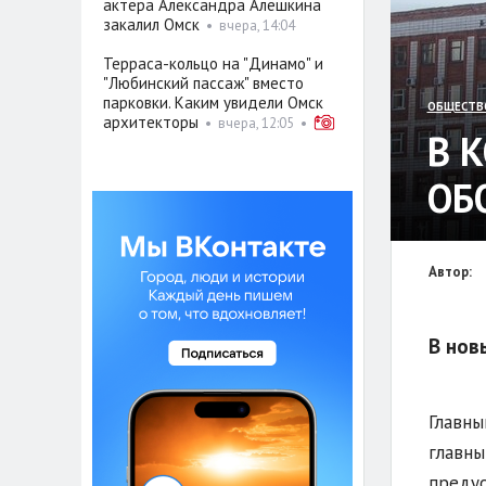
актёра Александра Алёшкина
закалил Омск
•
вчера, 14:04
Терраса-кольцо на "Динамо" и
"Любинский пассаж" вместо
парковки. Каким увидели Омск
ОБЩЕСТВ
архитекторы
•
вчера, 12:05
•
В 
ОБ
Автор:
В нов
Главны
главны
предус