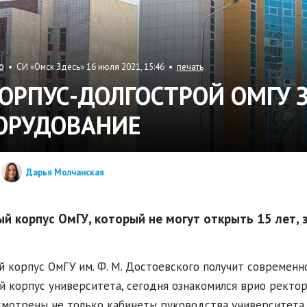
• СИ «Омск Здесь» 16 июля 2021, 15:46 •
печать
О
КОРПУС-ДОЛГОСТРОЙ ОМГУ 
ОРУДОВАНИЕ
Дарья Молчанская
ый корпус ОмГУ, который не могут открыть 15 лет, 
й корпус ОмГУ им. Ф. М. Достоевского получит современн
й корпус университета, сегодня ознакомился врио ректор
мотрены не только кабинеты руководства университета 