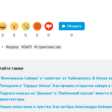
Обсудить
0
0
0
0
0
0
•
#корпус
#ОмГУ
#строительство
тайте также
"Жемчужина Сибири" и "напитки" от Чайковского. В Омске 
Попадаем в "Сердце Омска". Как прошло открытие сквера у
Терраса-кольцо на "Динамо" и "Любинский пассаж" вместо 
архитекторы
Новые испытания и чувства. Как актёра Александра Алёшки