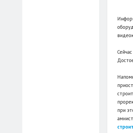
Информ
оборуд
видеок
Сейчас
Достое
Напомн
приост
строит
прорек
при эт
амнист
строи