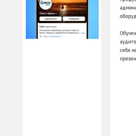
админи
оборуд
Обучен
аудито
себя и
презен