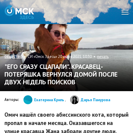
Мен
• СИ «Омск Здесь» 20 июня 2021, 10:30 •
печать
ОБЩЕСТВО
"ЕГО СРАЗУ СЦАПАЛИ". КРАСАВЕЦ-
ПОТЕРЯШКА ВЕРНУЛСЯ ДОМОЙ ПОСЛЕ
ДВУХ НЕДЕЛЬ ПОИСКОВ
Авторы:
Екатерина Криль
,
Дарья Панурова
Омич нашёл своего абиссинского кота, который
пропал в начале месяца. Оказавшегося на
улице красавца Жана забрали другие люди.