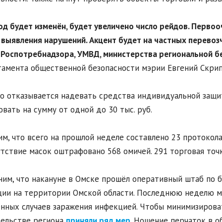
од будет изменён, будет увеличено число рейдов. Первоо
 выявления нарушений. Акцент будет на частных перевоз
Роспотребнадзора, УМВД, министерства региональной бе
амента общественной безопасности мэрии Евгений Скрип
то отказывается надевать средства индивидуальной защи
вать на сумму от одной до 30 тыс. руб.
м, что всего на прошлой неделе составлено 23 протокол
утствие масок оштрафовано 568 омичей. 291 торговая точк
им, что накануне в Омске прошёл оперативный штаб по 
ии на территории Омской области. Последнюю неделю м
нных случаев заражения инфекцией. Чтобы минимизироват
ельстве региона
приняли ряд мер
. Ношение перчаток в 