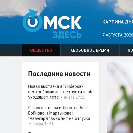
КАРТИНА ДН
7 АВГУСТА 2026
ОБЩЕСТВО
СВОБОДНОЕ ВРЕМЯ
П
Последние новости
Новая выставка в "Либеров-
центре" поможет не грустить об
уходящем лете
•
вчера, 17:21
С Просветовым и Ливо, но без
Войнова и Мартынова:
"Авангард" выходит из отпуска
•
вчера, 14:31