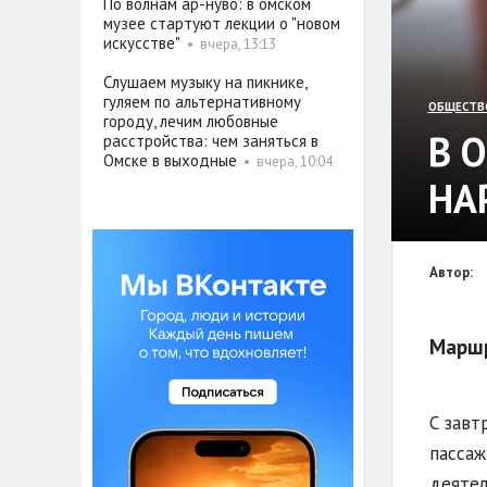
По волнам ар-нуво: в омском
музее стартуют лекции о "новом
искусстве"
•
вчера, 13:13
Слушаем музыку на пикнике,
гуляем по альтернативному
ОБЩЕСТВ
городу, лечим любовные
В 
расстройства: чем заняться в
Омске в выходные
•
вчера, 10:04
НА
Автор:
Маршр
С завт
пассаж
деятел