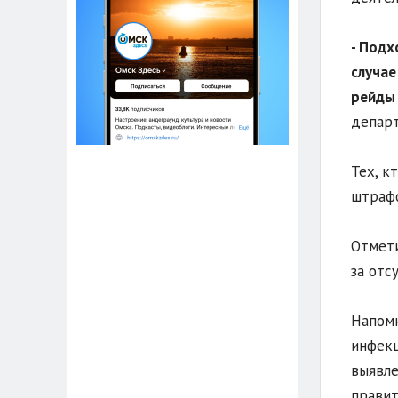
- Подх
случае
рейды 
департ
Тех, к
штрафо
Отмети
за отс
Напомн
инфекц
выявле
правит