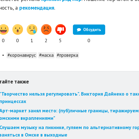
ность, а
рекомендация
.
Обсудить
0
0
1
2
5
0
•
#коронавирус
#маска
#проверка
тайте также
"Творчество нельзя регулировать". Виктория Дайнеко о так
принцессах
Арт-маркет занял место: (пуб)личные границы, тиражируем
омскими вкраплениями"
Слушаем музыку на пикнике, гуляем по альтернативному го
заняться в Омске в выходные