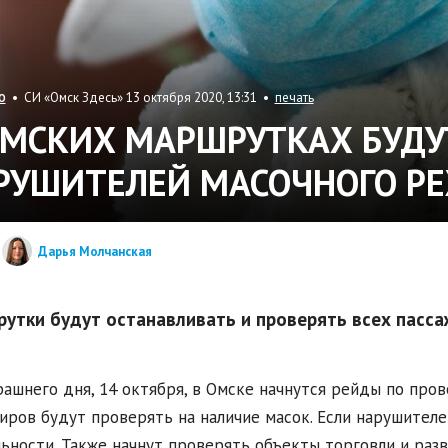
• СИ «Омск Здесь» 13 октября 2020, 13:31 •
печать
О
ОМСКИХ МАРШРУТКАХ БУДУ
РУШИТЕЛЕЙ МАСОЧНОГО Р
Дарья Молчанская
утки будут останавливать и проверять всех пасса
рашнего дня, 14 октября, в Омске начнутся рейды по про
иров будут проверять на наличие масок. Если нарушителе
ьности. Также начнут проверять объекты торговли и раз