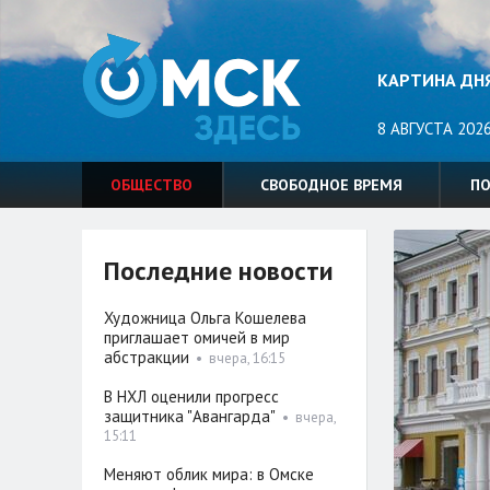
КАРТИНА ДН
8 АВГУСТА 2026
ОБЩЕСТВО
СВОБОДНОЕ ВРЕМЯ
П
Последние новости
Художница Ольга Кошелева
приглашает омичей в мир
абстракции
•
вчера, 16:15
В НХЛ оценили прогресс
защитника "Авангарда"
•
вчера,
15:11
Меняют облик мира: в Омске