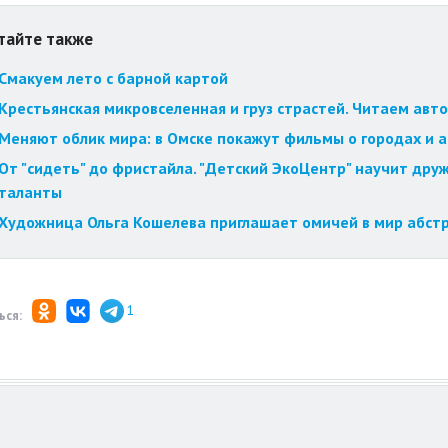
тайте также
Смакуем лето с барной картой
Крестьянская микровселенная и груз страстей. Читаем авт
Меняют облик мира: в Омске покажут фильмы о городах и 
От "сидеть" до фристайла. "Детский ЭкоЦентр" научит друж
таланты
Художница Ольга Кошелева приглашает омичей в мир абст
1
ься: