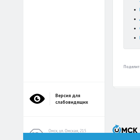
Поделит
Версия для
слабовидящих
Омск, ул. Омская, 215
(помещение А314)