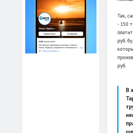
Так, с
- 150 
платит
руб. б
которы
произв
руб.
В 
Та
тр
не
пр
ше