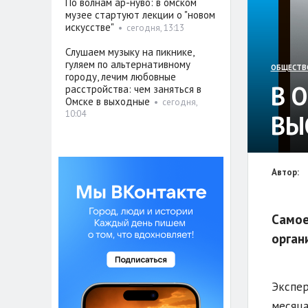
По волнам ар-нуво: в омском
музее стартуют лекции о "новом
искусстве"
•
сегодня, 13:13
Слушаем музыку на пикнике,
гуляем по альтернативному
ОБЩЕСТВ
городу, лечим любовные
В 
расстройства: чем заняться в
Омске в выходные
•
сегодня,
10:04
ВЫ
Автор:
Самое
орган
Экспер
месяца