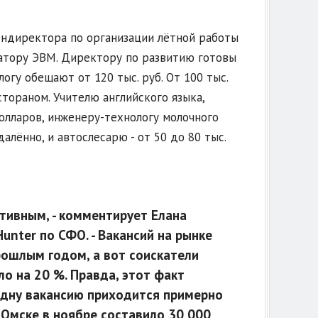
ендиректора по организации лётной работы
ратору ЭВМ. Директору по развитию готовы
логу обещают от 120 тыс. руб. От 100 тыс.
тораном. Учителю английского языка,
долларов, инженеру-технологу молочного
алённо, и автослесарю - от 50 до 80 тыс.
тивным, - комментирует Елана
nter по СФО. - Вакансий на рынке
рошлым годом, а вот соискатели
ло на 20 %. Правда, этот факт
 одну вакансию приходится примерно
 Омске в ноябре составило 30 000