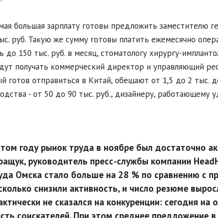
амая большая зарплату готовы предложить заместителю г
тыс. руб. Такую же сумму готовы платить ежемесячно опе
ь до 150 тыс. руб. в месяц, стоматологу хирургу-импланто
удут получать коммерческий директор и управляющий рес
й готов отправиться в Китай, обещают от 1,5 до 2 тыс. 
одства - от 50 до 90 тыс. руб., дизайнеру, работающему уд
этом году рынок труда в ноябре был достаточно ак
ращук, руководитель пресс-службы компании HeadHu
уда Омска стало больше на 28 % по сравнению с п
сколько снизили активность, и число резюме вырос
актически не сказался на конкуренции: сегодня на
сть соискателей. При этом среднее предложение в