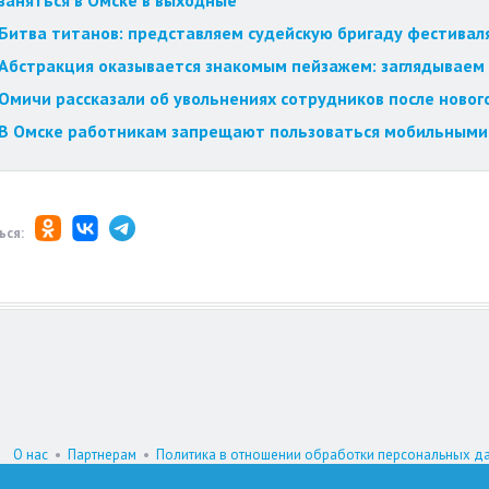
заняться в Омске в выходные
Битва титанов: представляем судейскую бригаду фестиваля
Абстракция оказывается знакомым пейзажем: заглядываем 
Омичи рассказали об увольнениях сотрудников после ново
В Омске работникам запрещают пользоваться мобильным
ься:
О нас
•
Партнерам
•
Политика в отношении обработки персональных д
При цитировании материалов гиперссылка на www.omskzdes.ru обязатель