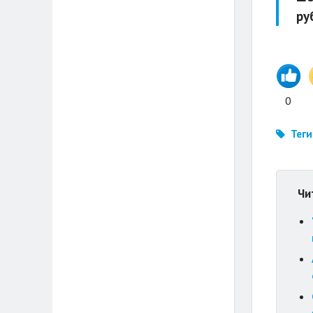
ру
0
Теги
Чи