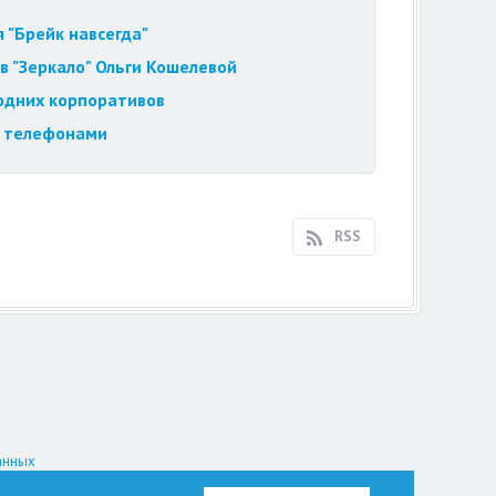
 "Брейк навсегда"
в "Зеркало" Ольги Кошелевой
годних корпоративов
и телефонами
RSS
анных
на.