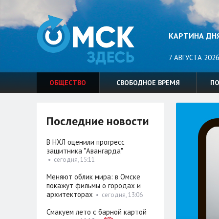
КАРТИНА ДН
7 АВГУСТА 2026
ОБЩЕСТВО
СВОБОДНОЕ ВРЕМЯ
П
Последние новости
В НХЛ оценили прогресс
защитника "Авангарда"
•
сегодня, 15:11
Меняют облик мира: в Омске
покажут фильмы о городах и
архитекторах
•
сегодня, 13:06
Смакуем лето с барной картой