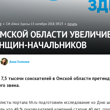
• СИ «Омск Здесь» 15 октября 2018, 09:23 •
печать
О
ОМСКОЙ ОБЛАСТИ УВЕЛИЧИ
НЩИН-НАЧАЛЬНИКОВ
Анна Золкина
 7,5 тысячи соискателей в Омской области претен
го звена.
листы портала hh.ru подготовили исследование ко Дню ш
ли, что 49 % руководителей компаний старше 40 лет, груп