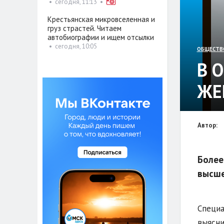
•
сегодня, 11:13
•
Крестьянская микровселенная и
груз страстей. Читаем
автобиографии и ищем отсылки
•
сегодня, 10:05
ОБЩЕСТВ
В 
ЖЕ
Автор:
Более
высше
Специа
выясни