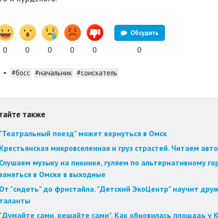
Обсудить
0
0
0
0
0
0
•
#босс
#начальник
#соискатель
тайте также
"Театральный поезд" может вернуться в Омск
Крестьянская микровселенная и груз страстей. Читаем авт
Слушаем музыку на пикнике, гуляем по альтернативному го
заняться в Омске в выходные
От "сидеть" до фристайла. "Детский ЭкоЦентр" научит друж
таланты
"Думайте сами, решайте сами". Как обновилась площадь у