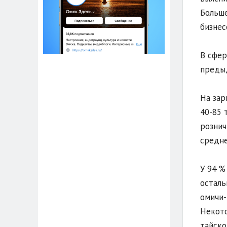
Больше
бизнес
В сфер
предыд
На зар
40-85 
рознич
средне
У 94 %
осталь
омичи-
Некото
тайско