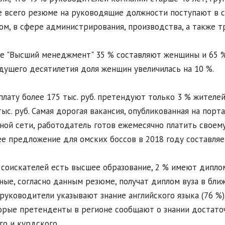
 всего резюме на руководящие должности поступают в 
ом, в сфере администрирования, производства, а также т
е "Высший менеджмент" 35 % составляют женщины и 65 % 
ущего десятилетия доля женщин увеличилась на 10 %.
плату более 175 тыс. руб. претендуют только 3 % жителей
тыс. руб. Самая дорогая вакансия, опубликованная на пор
ной сети, работодатель готов ежемесячно платить своему
е предложение для омских боссов в 2018 году составляет
 соискателей есть высшее образование, 2 % имеют дипло
ные, согласно данным резюме, получат диплом вуза в ближ
руководители указывают знание английского языка (76 %)
рые претенденты в регионе сообщают о знании достаточ
го и курдского.