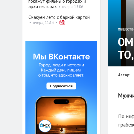
покажут фильмы о городах и
архитекторах
•
вчера, 13:06
Смакуем лето с барной картой
•
вчера, 11:13
•
ОБЩЕСТВ
ОМ
ТО
Автор:
Мужчи
По инф
грабеж