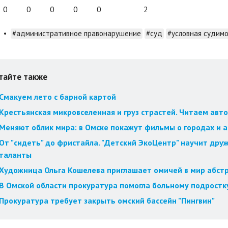
0
0
0
0
0
2
•
#административное правонарушение
#суд
#условная судим
тайте также
Смакуем лето с барной картой
Крестьянская микровселенная и груз страстей. Читаем авт
Меняют облик мира: в Омске покажут фильмы о городах и 
От "сидеть" до фристайла. "Детский ЭкоЦентр" научит друж
таланты
Художница Ольга Кошелева приглашает омичей в мир абст
В Омской области прокуратура помогла больному подростк
Прокуратура требует закрыть омский бассейн "Пингвин"