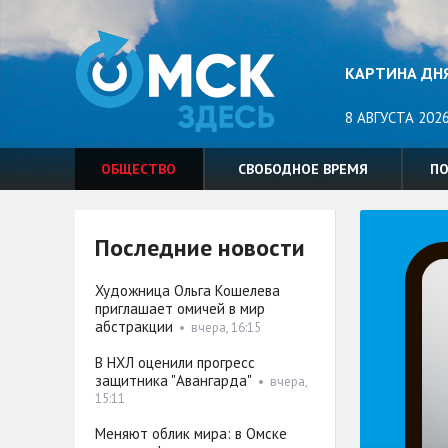
КАРТИНА ДН
8 АВГУСТА 2026
ОБЩЕСТВО
СВОБОДНОЕ ВРЕМЯ
П
Последние новости
Художница Ольга Кошелева
приглашает омичей в мир
абстракции
•
вчера, 16:15
В НХЛ оценили прогресс
защитника "Авангарда"
•
вчера,
15:11
Меняют облик мира: в Омске