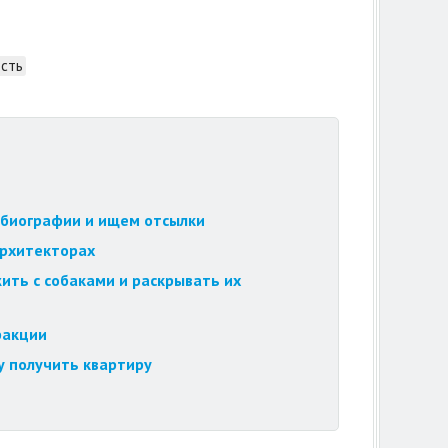
ость
обиографии и ищем отсылки
архитекторах
ить с собаками и раскрывать их
ракции
у получить квартиру