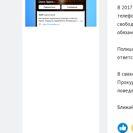
В 2017
телефо
свобод
обязан
Полици
ответс
В связ
Прокур
поведе
Ближай