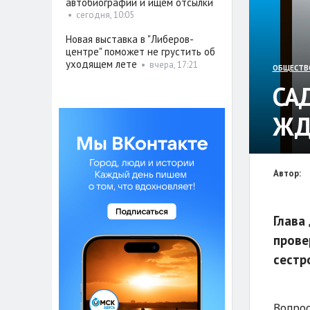
автобиографии и ищем отсылки
•
сегодня, 10:05
Новая выставка в "Либеров-
центре" поможет не грустить об
уходящем лете
•
вчера, 17:21
ОБЩЕСТВ
СА
ЖД
Автор:
Глава
прове
сестр
Вопрос