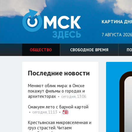
КАРТИНА ДН
7 АВГУСТА 2026
ОБЩЕСТВО
СВОБОДНОЕ ВРЕМЯ
П
Последние новости
Меняют облик мира: в Омске
покажут фильмы о городах и
архитекторах
•
сегодня, 13:06
Смакуем лето с барной картой
•
сегодня, 11:13
•
Крестьянская микровселенная и
груз страстей. Читаем