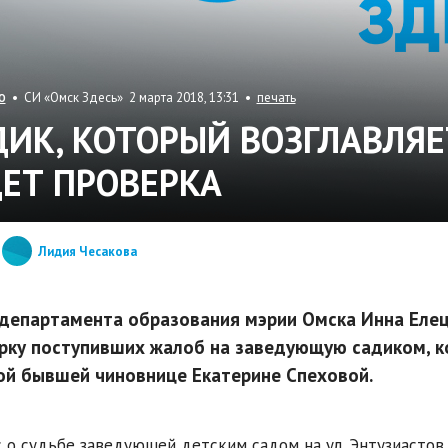
• СИ «Омск Здесь» 2 марта 2018, 13:31 •
печать
О
ДИК, КОТОРЫЙ ВОЗГЛАВЛЯЕ
ЕТ ПРОВЕРКА
Лидия Чесакова
 департамента образования мэрии Омска Инна Еле
рку поступивших жалоб на заведующую садиком, 
ой бывшей чиновнице Екатерине Спеховой.
 о судьбе заведующей детским садом на ул. Энтузиасто