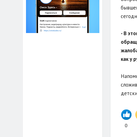
бывшем
сегодн
- В эт
обраще
жалоба
как у 
Напомн
сложив
детски
0