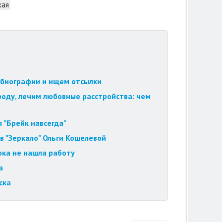
кая
обиографии и ищем отсылки
роду, лечим любовные расстройства: чем
 "Брейк навсегда"
в "Зеркало" Ольги Кошелевой
ока не нашла работу
а
ска