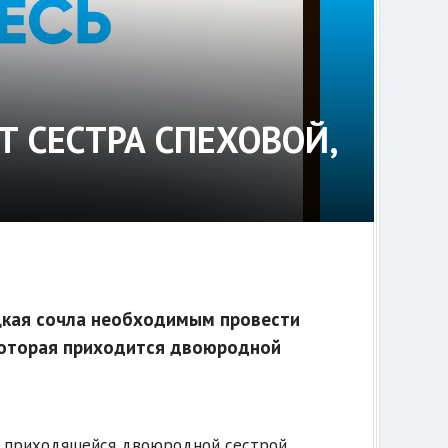
Т СЕСТРА СПЕХОВОЙ,
цкая сочла необходимым провести
которая приходится двоюродной
в, приходящейся двоюродной сестрой