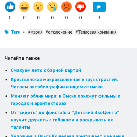
0
0
0
0
0
0
3
Теги
•
#мэрия
#отключение
#Тепловая компания
Читайте также
Смакуем лето с барной картой
Крестьянская микровселенная и груз страстей.
Читаем автобиографии и ищем отсылки
Меняют облик мира: в Омске покажут фильмы о
городах и архитекторах
От "сидеть" до фристайла. "Детский ЭкоЦентр"
научит дружить с собаками и раскрывать их
таланты
Художница Ольга Кошелева приглашает омичей в