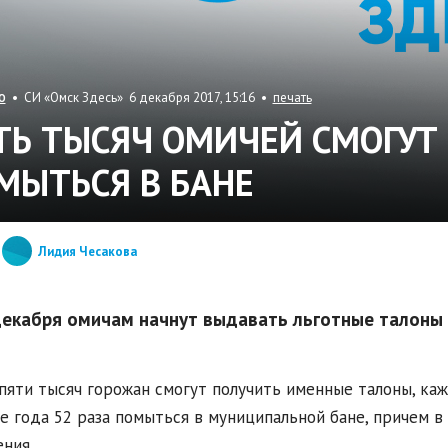
• СИ «Омск Здесь» 6 декабря 2017, 15:16 •
печать
О
ТЬ ТЫСЯЧ ОМИЧЕЙ СМОГУТ
МЫТЬСЯ В БАНЕ
Лидия Чесакова
декабря омичам начнут выдавать льготные талоны 
пяти тысяч горожан смогут получить именные талоны, ка
е года 52 раза помыться в муниципальной бане, причем в
ния.