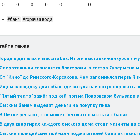
0
0
0
0
0
0
•
#баня
#горячая вода
тайте также
Город в деталях и масштабах. Итоги выставки‑конкурса в му
Оперативники становятся блогерами, а сестра Супермена мст
От "Кино" до Римского‑Корсакова. Чем запомнился первый 
Ищем площадку для собак: где выгулять и потренировать 
"Пятый театр" зажёг под кей-поп на Покровском бульваре в
Омским баням выделят деньги на покупку пива
В Омске решают, кто может бесплатно мыться в банях
В двух квартирах каждого омского дома стоят магниты на 
Омские полицейские поймали поджигателей бани активист