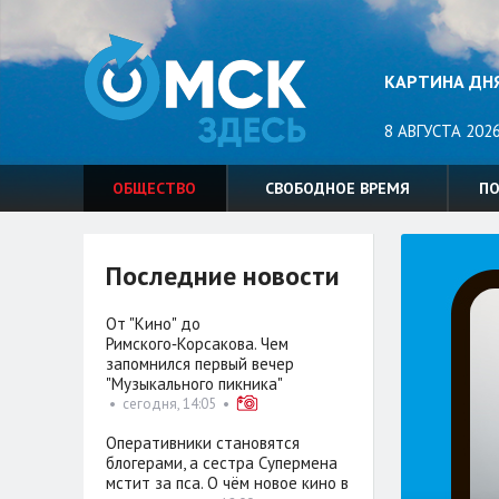
КАРТИНА ДН
8 АВГУСТА 2026
ОБЩЕСТВО
СВОБОДНОЕ ВРЕМЯ
П
Последние новости
От "Кино" до
Римского‑Корсакова. Чем
запомнился первый вечер
"Музыкального пикника"
•
сегодня, 14:05
•
Оперативники становятся
блогерами, а сестра Супермена
мстит за пса. О чём новое кино в