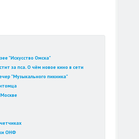
зее "Искусство Омска"
ит за пса. О чём новое кино в сети
вечер "Музыкального пикника"
питомца
 Москве
счетчиках
ки ОНФ