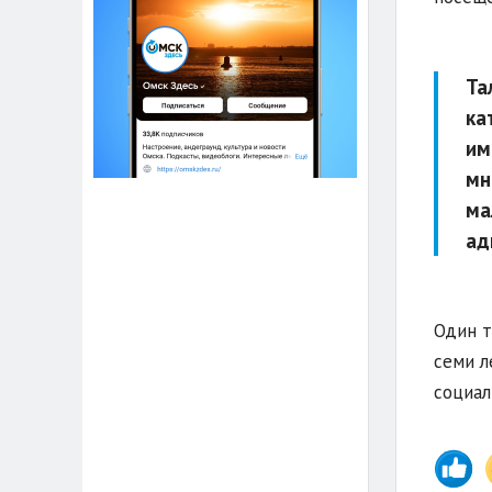
Та
ка
им
мн
ма
ад
Один т
семи л
социал