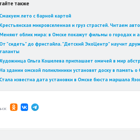
тайте также
Смакуем лето с барной картой
Крестьянская микровселенная и груз страстей. Читаем авт
Меняют облик мира: в Омске покажут фильмы о городах и 
От "сидеть" до фристайла. "Детский ЭкоЦентр" научит друж
таланты
Художница Ольга Кошелева приглашает омичей в мир абст
На здании омской поликлиники установят доску в память о 
Стала известна дата установки в Омске бюста маршала Язо
ься: