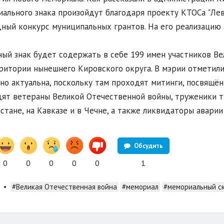
ального знака произойдут благодаря проекту КТОСа "Лев
ный конкурс муниципальных грантов. На его реализацию 
ый знак будет содержать в себе 199 имен участников В
ритории нынешнего Кировского округа. В мэрии отметили
но актуальна, поскольку там проходят митинги, посвящё
ят ветераны Великой Отечественной войны, труженики т
стане, на Кавказе и в Чечне, а также ликвидаторы авари
Обсудить
0
0
0
0
0
1
•
#Великая Отечественная война
#мемориал
#мемориальный с