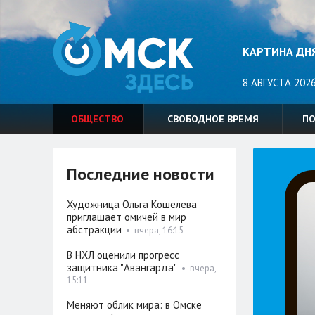
КАРТИНА ДН
8 АВГУСТА 2026
ОБЩЕСТВО
СВОБОДНОЕ ВРЕМЯ
П
Последние новости
Художница Ольга Кошелева
приглашает омичей в мир
абстракции
•
вчера, 16:15
В НХЛ оценили прогресс
защитника "Авангарда"
•
вчера,
15:11
Меняют облик мира: в Омске