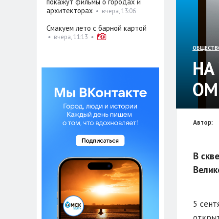
покажут фильмы о городах и
архитекторах
•
вчера, 13:06
Смакуем лето с барной картой
•
вчера, 11:13
•
ОБЩЕСТВ
НА
ОМ
Автор:
В скв
Велик
5 сент
открыт