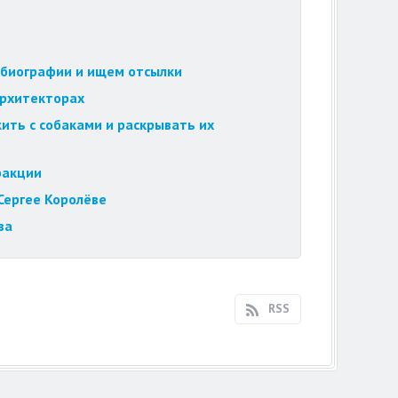
обиографии и ищем отсылки
архитекторах
ить с собаками и раскрывать их
ракции
Сергее Королёве
ва
RSS