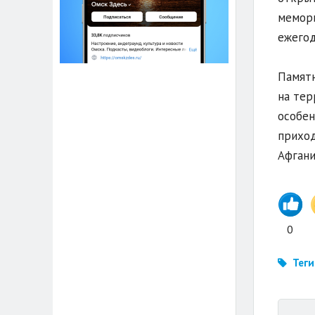
мемори
ежегод
Памятн
на тер
особен
приход
Афгани
0
Теги