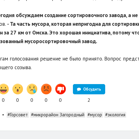
егодня обсуждаем создание сортировочного завода, а не
ов.
- Та часть мусора, которая непригодна для сортировк
н за 27
км от Омска. Это хорошая инициатива, потому чт
изованный мусоросортировочный завод.
гам голосования решение не было принято. Вопрос пред
щего созыва.
Обсудить
0
0
0
0
0
2
•
#Горсовет
#микрорайон Загородный
#мусор
#экология