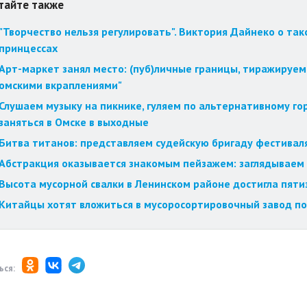
тайте также
"Творчество нельзя регулировать". Виктория Дайнеко о так
принцессах
Арт-маркет занял место: (пуб)личные границы, тиражируем
омскими вкраплениями"
Слушаем музыку на пикнике, гуляем по альтернативному го
заняться в Омске в выходные
Битва титанов: представляем судейскую бригаду фестиваля
Абстракция оказывается знакомым пейзажем: заглядываем 
Высота мусорной свалки в Ленинском районе достигла пят
Китайцы хотят вложиться в мусоросортировочный завод п
ься: