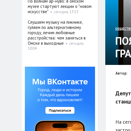
По волнам ар-нуво: в омском
музее стартуют лекции о "новом
искусстве"
•
сегодня, 13:13
Слушаем музыку на пикнике,
гуляем по альтернативному
ОБЩЕСТВ
городу, лечим любовные
ПО
расстройства: чем заняться в
Омске в выходные
•
сегодня,
10:04
ГР
Автор:
Депут
станц
На сег
застро