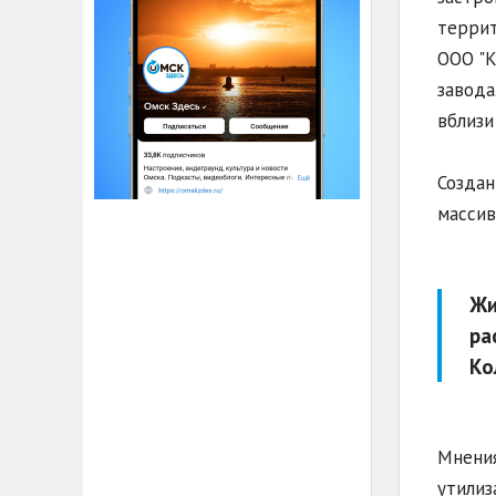
террит
ООО "К
завода
вблизи
Создан
массив
Жи
ра
Ко
Мнения
утилиз