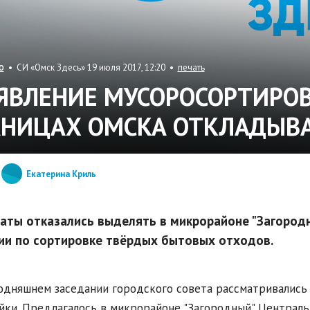
• СИ «Омск Здесь» 19 июля 2017, 12:20 •
печать
О
ЯВЛЕНИЕ МУСОРОСОРТИРОВ
АНИЦАХ ОМСКА ОТКЛАДЫВ
Екатерина Криль
аты отказались выделять в микрорайоне "Загород
ии по сортировке твёрдых бытовых отходов.
одняшнем заседании городского совета рассматривались 
йки. Предлагалось в микрорайоне "Загородный" Централ