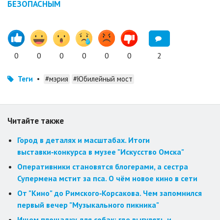
БЕЗОПАСНЫМ
0
0
0
0
0
0
2
Теги
•
#мэрия
#Юбилейный мост
Читайте также
Город в деталях и масштабах. Итоги
выставки‑конкурса в музее "Искусство Омска"
Оперативники становятся блогерами, а сестра
Супермена мстит за пса. О чём новое кино в сети
От "Кино" до Римского‑Корсакова. Чем запомнился
первый вечер "Музыкального пикника"
Ищем площадку для собак: где выгулять и