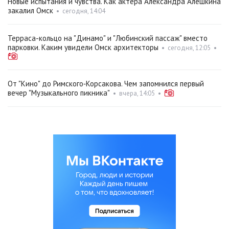
Новые испытания и чувства. Как актёра Александра Алёшкина
закалил Омск
•
сегодня, 14:04
Терраса-кольцо на "Динамо" и "Любинский пассаж" вместо
парковки. Каким увидели Омск архитекторы
•
сегодня, 12:05
•
От "Кино" до Римского‑Корсакова. Чем запомнился первый
вечер "Музыкального пикника"
•
вчера, 14:05
•