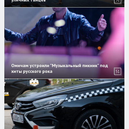
51
Омичам устроили "Музыкальный пикник" под
хиты русского рока
51