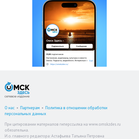
О нас
•
Партнерам
•
Политика в отношении обработки
персональных данных
При цитировании материалов гиперссылка на www.omskzdes.ru
обязательна.
И.о. главного редактора: Астафьева Татьяна Петровна