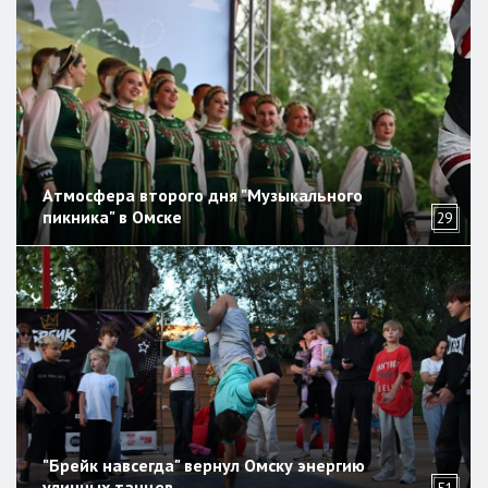
Атмосфера второго дня "Музыкального
пикника" в Омске
29
"Брейк навсегда" вернул Омску энергию
уличных танцев