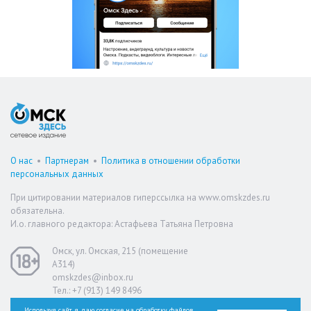
О нас
•
Партнерам
•
Политика в отношении обработки
персональных данных
При цитировании материалов гиперссылка на www.omskzdes.ru
обязательна.
И.о. главного редактора: Астафьева Татьяна Петровна
Омск, ул. Омская, 215 (помещение
А314)
omskzdes@inbox.ru
Тел.: +7 (913) 149 8496
Используя сайт, я даю согласие на обработку файлов