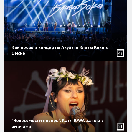
Как прошли концерты Акулы и Клавы Коки в
Омске
43
"Невесомости поверь". Катя IOWA зажгла с
омичами
51