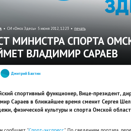
• СИ «Омск Здесь» 5 июня 2012, 12:23 •
печать
А
СТ МИНИСТРА СПОРТА ОМС
ЙМЕТ ВЛАДИМИР САРАЕВ
Дмитрий Бахтин
йский спортивный функционер, Вице-президент, ди
мир Сараев в ближайшее время сменит Сергея Шел
ежи, физической культуры и спорта Омской област
м сообщает "
Спорт-экспресс
". По сведениям портала, пере