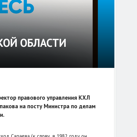
КОЙ ОБЛАСТИ
ректор правового управления КХЛ
пакова на посту Министра по делам
и.
ход Сараева (к слову, в 1982 году он