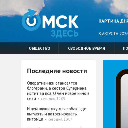
КАРТИНА ДН
8 АВГУСТА 2026
ОБЩЕСТВО
СВОБОДНОЕ ВРЕМЯ
П
Последние новости
Оперативники становятся
блогерами, а сестра Супермена
мстит за пса. О чём новое кино в
сети
•
сегодня, 12:09
Ищем площадку для собак: где
выгулять и потренировать
питомца
•
сегодня, 10:07