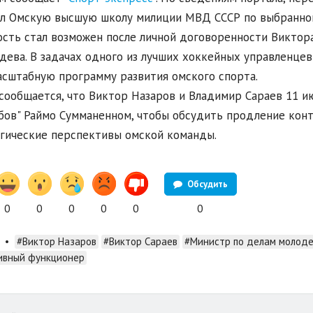
л Омскую высшую школу милиции МВД СССР по выбранной
сть стал возможен после личной договоренности Виктор
ева. В задачах одного из лучших хоккейных управленцев 
асштабную программу развития омского спорта.
сообщается, что Виктор Назаров и Владимир Сараев 11 и
бов" Раймо Сумманенном, чтобы обсудить продление конт
гические перспективы омской команды.
Обсудить
0
0
0
0
0
0
•
#Виктор Назаров
#Виктор Сараев
#Министр по делам молод
ивный функционер