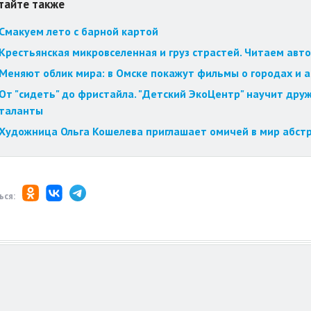
тайте также
Смакуем лето с барной картой
Крестьянская микровселенная и груз страстей. Читаем авт
Меняют облик мира: в Омске покажут фильмы о городах и 
От "сидеть" до фристайла. "Детский ЭкоЦентр" научит друж
таланты
Художница Ольга Кошелева приглашает омичей в мир абст
ься: