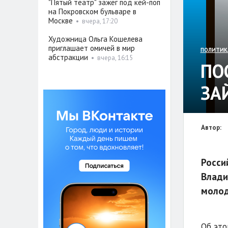
"Пятый театр" зажёг под кей-поп
на Покровском бульваре в
Москве
•
вчера, 17:20
Художница Ольга Кошелева
приглашает омичей в мир
ПОЛИТИК
абстракции
•
вчера, 16:15
ПО
ЗА
Автор:
Росси
Влади
молод
Об это