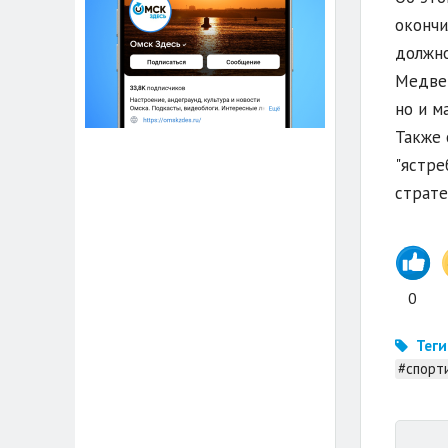
окончи
должно
Медвед
но и м
Также 
"ястре
страте
0
Теги
#спорт